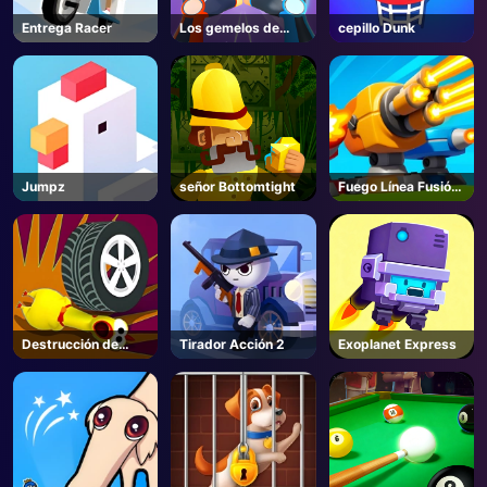
Entrega Racer
Los gemelos de
cepillo Dunk
AD
hielo y fuego
Jumpz
señor Bottomtight
Fuego Línea Fusión
Defensa
Destrucción de
Tirador Acción 2
Exoplanet Express
ruedas