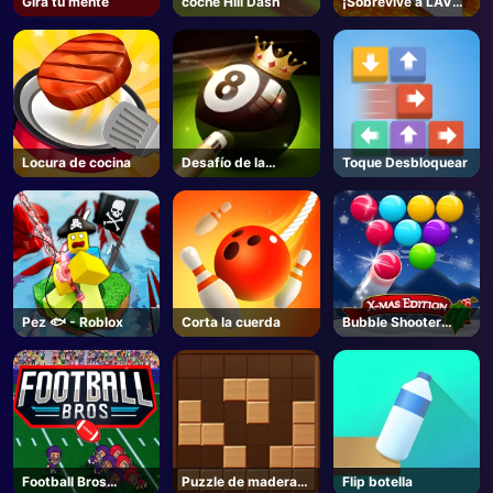
Gira tu mente
coche Hill Dash
¡Sobrevive a LAVA
para Brainrots! -
Roblox
Locura de cocina
Desafío de la
Toque Desbloquear
piscina de 8 bolas
Pez 🐟 - Roblox
Corta la cuerda
Bubble Shooter
Blitz
Football Bros
Puzzle de madera
Flip botella