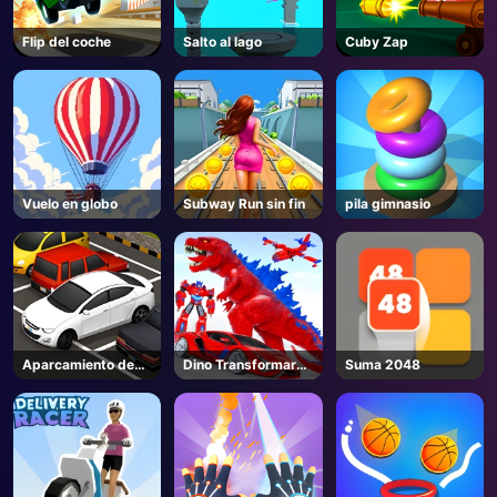
Flip del coche
Salto al lago
Cuby Zap
Vuelo en globo
Subway Run sin fin
pila gimnasio
Aparcamiento de
Dino Transformar
Suma 2048
coches
Raza