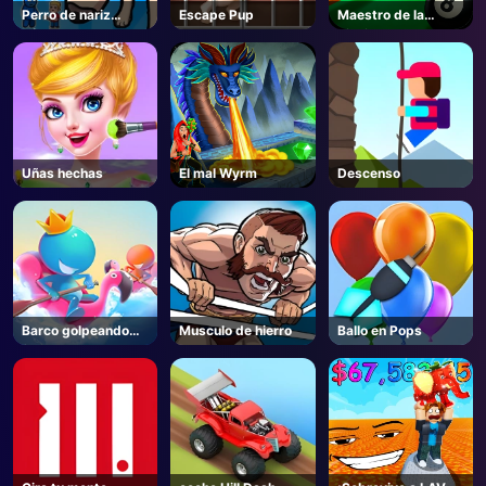
Perro de nariz
Escape Pup
Maestro de la
súper larga
piscina
Uñas hechas
El mal Wyrm
Descenso
Barco golpeando
Musculo de hierro
Ballo en Pops
fuera