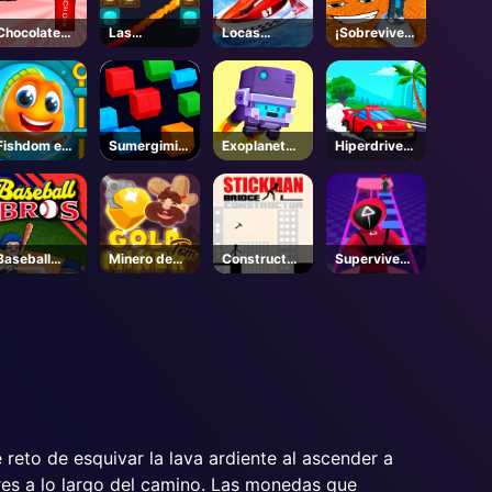
Chocolate
Las
Locas
¡Sobrevive a
Clicker
leyendas del
carreras de
LAVA para
pinball
barcos
Brainrots! -
Roblox
Fishdom en
Sumergimie
Exoplanet
Hiperdrive
línea
nto ladrillo
Express
Swinger
Baseball
Minero de
Constructor
Supervivenc
Bros
oro Tom
de puentes
ia
Stickman
Hopscotch
 reto de esquivar la lava ardiente al ascender a
es a lo largo del camino. Las monedas que