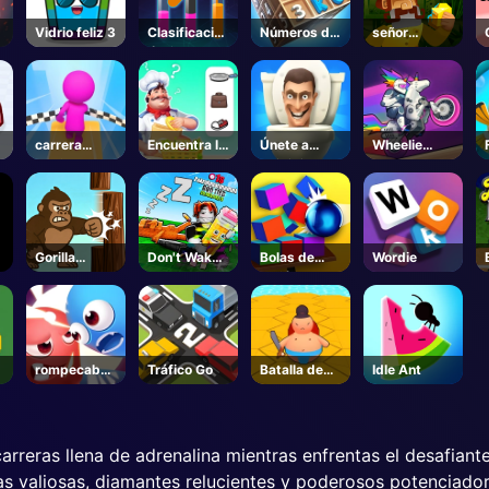
Vidrio feliz 3
Clasificación
Números de
señor
líquida
Puzzle
Bottomtight
e
carrera
Encuentra la
Únete a
Wheelie
otoño 3d
Conexión
Skibidi
Cross MJ
Clash 3D
I
Gorilla
Don't Wake
Bolas de
Wordie
grumpy
the
cañón
Brainrots! -
Roblox
rompecabez
Tráfico Go
Batalla de
Idle Ant
as Snack
sumo
Rush
arreras llena de adrenalina mientras enfrentas el desafiante
 valiosas, diamantes relucientes y poderosos potenciador