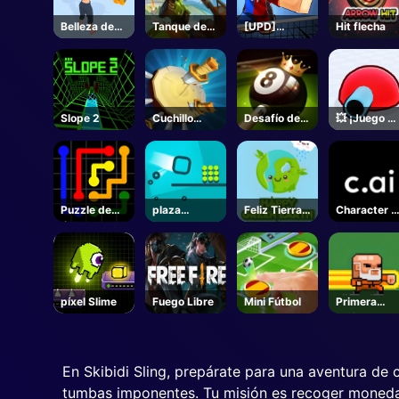
Belleza de
Tanque de
[UPD]
Hit flecha
levantamien
montaña
Volleyball
to de pesas
Legends -
Roblox
Slope 2
Cuchillo
Desafío de
💥 ¡Juego d
lanzar
la piscina de
tanques! -
misión
8 bolas
Roblox
Puzzle de
plaza
Feliz Tierra
Character A
línea de
gravedad
Verde
- Juegos
enlace
Online
píxel Slime
Fuego Libre
Mini Fútbol
Primera
Furia
En Skibidi Sling, prepárate para una aventura de c
tumbas imponentes. Tu misión es recoger monedas