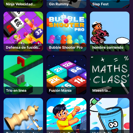
Ninja Velocidad
Gin Rummy
Slap Fest
Runner
Defensa de fusión
Bubble Shooter Pro
hombre corriendo
de cañón de
disparo
Trio en línea
Fusión Mania
Maestría
Matemática