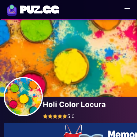
PUZ.GG
Holi Color Locura
5.0