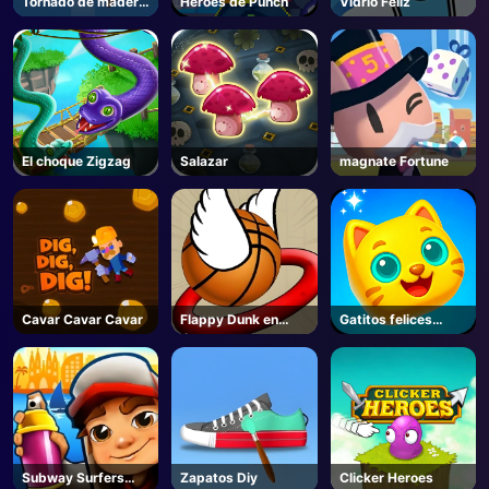
Tornado de madera
Héroes de Punch
Vidrio Feliz
3D
El choque Zigzag
Salazar
magnate Fortune
Cavar Cavar Cavar
Flappy Dunk en
Gatitos felices
línea
Puzzle
Subway Surfers
Zapatos Diy
Clicker Heroes