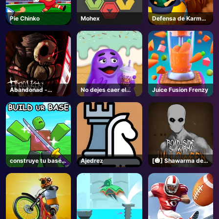
Pie Chinko
Mohex
Defensa de Karmax
3
Abandonad -
No dejes caer el
Juice Fusion Frenzy
Roblox
grimace
construye tu base
Ajedrez
[🎃] Shawarma del
⚔️ - Roblox
Lado de la
Carretera
[HORROR] - Roblox