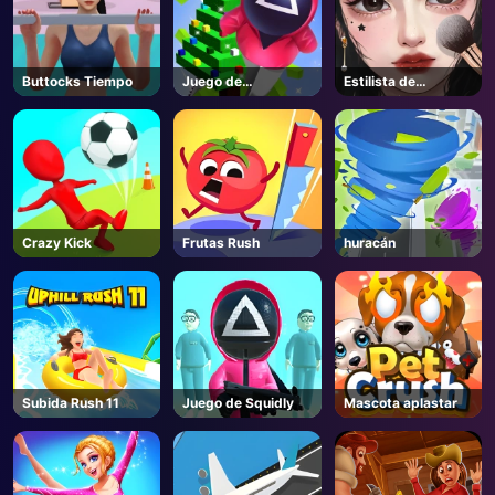
Buttocks Tiempo
Juego de
Estilista de
calamares Año
maquillaje
Nuevo bajo
protección
Crazy Kick
Frutas Rush
huracán
Subida Rush 11
Juego de Squidly
Mascota aplastar