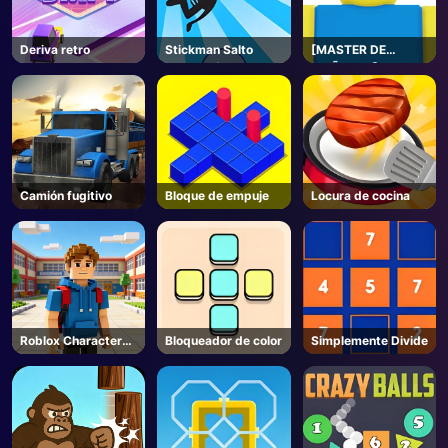
Deriva retro
Stickman Salto
[MASTER DE
MUÑECAS]
Shenanigans de
Jujutsu - Roblox
Camión fugitivo
Bloque de empuje
Locura de cocina
Roblox Character
Bloqueador de color
Simplemente Divide
Generator