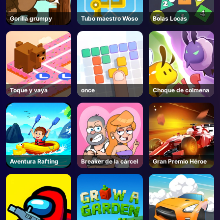
Gorilla grumpy
Tubo maestro Woso
Bolas Locas
Toque y vaya
once
Choque de colmena
Aventura Rafting
Breaker de la cárcel
Gran Premio Héroe