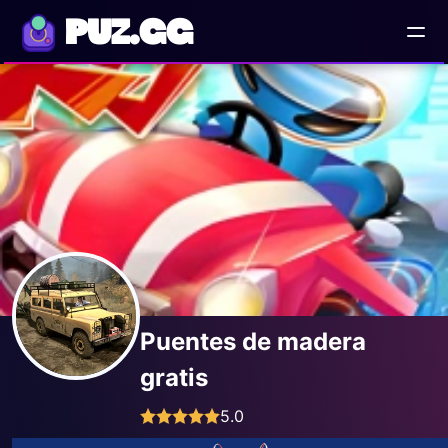
PUZ.GG
Puentes de madera
gratis
5.0