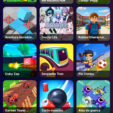
Me encanta Hue
Conejo Veggi
Aventura Increíble
Gacha Life
Roblox Character
Cubo
Generator
Cuby Zap
Serpiente Tren
Pie Chinko
Garden Tower
Corte maestro
Alas de guerra