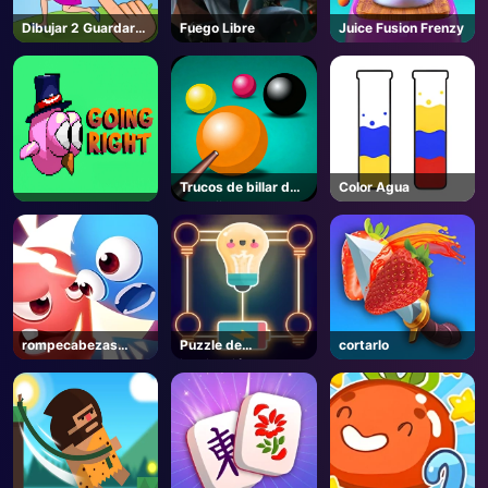
Dibujar 2 Guardar
Fuego Libre
Juice Fusion Frenzy
rompecabezas
Trucos de billar de
Color Agua
la mafia
rompecabezas
Puzzle de
cortarlo
Snack Rush
iluminación