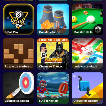
Defense 🌻 - Roblox
8 Ball Pro
Constructor de
Maestro de la
fábrica
piscina
Puzzle de madera
Chainsaw Dance
Ludo con amigos
de bloque
Unblocked -
Unblocked Juegos
Cuchillo Escalada
Fútbol Kickoff
Dibujar escalador