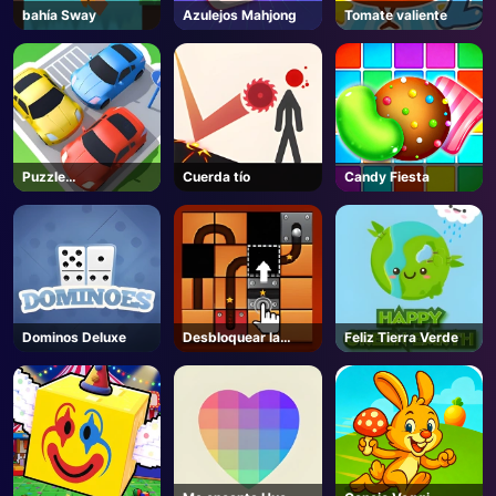
bahía Sway
Azulejos Mahjong
Tomate valiente
AD
Puzzle
Cuerda tío
Candy Fiesta
Aparcamiento 3d
Dominos Deluxe
Desbloquear la
Feliz Tierra Verde
pelota