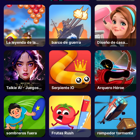
navideños
La leyenda de la
barco de guerra
Diseño de casa
burbuja
Dreamer
Talkie AI - Juegos
Serpiente IO
Arquero Héroe
Unblocked
sombreros fuera
Frutas Rush
rompedor tormenta