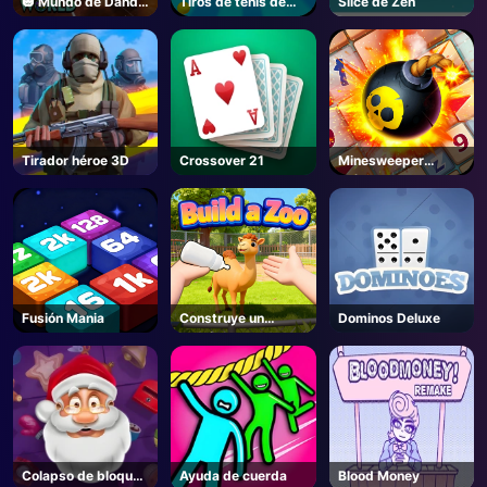
🎃 Mundo de Dandy
Tiros de tenis de
Slice de Zen
- Unblocked Online
mesa
Game
Tirador héroe 3D
Crossover 21
Minesweeper
Clásico
Fusión Mania
Construye un
Dominos Deluxe
Zoológico- Roblox
Colapso de bloques
Ayuda de cuerda
Blood Money