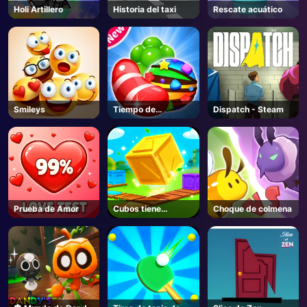
Holi Artillero
Historia del taxi
Rescate acuático
AD
Smileys
Tiempo de
Dispatch - Steam
caramelo
Prueba de Amor
Cubos tiene
Choque de colmena
movimientos