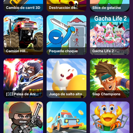
Cambio de carril 3D
Destrucción de
Slice de gelatina
ruedas
Camión Hill
Pequeño choque
Gacha Life 2 -
Escalada
Juegos Unblocked
[🏴‍☠️] Pelea de Anime
Juego de salto alto
Slap Champions
- Roblox