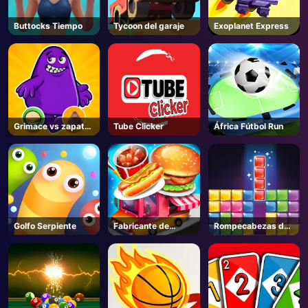
Buttocks Tiempo
Tycoon del garaje
Exoplanet Express
Grimace vs zapatos
Tube Clicker
África Fútbol Run
de payaso gigante
Golfo Serpiente
Fabricante de
Rompecabezas de
alimentos de calle
joyas