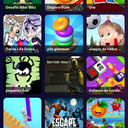
Desafío Billar Blitz
Disparo Dunk
Uno
AD
Gacha Life Dress
pila gimnasio
Juegos de fútbol de
Up
dibujos animados
para niños
pegajoso Goo
Defensa de fusión
de cañón de
disparo