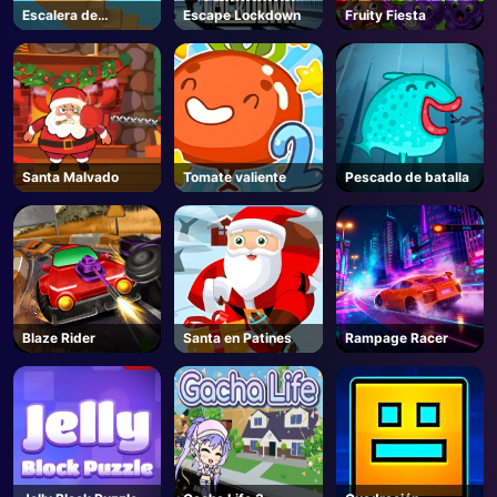
Escalera de
Escape Lockdown
Fruity Fiesta
bloqueo Run
Santa Malvado
Tomate valiente
Pescado de batalla
Blaze Rider
Santa en Patines
Rampage Racer