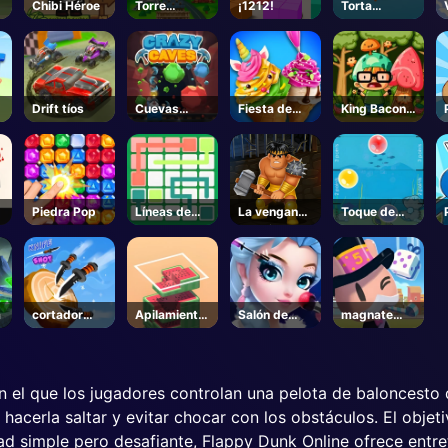
Chibi Héroe
Torre
¡1212!
Torta
partido
rebanada
Nonja
Drift tíos
Cuevas
Fiesta de
King Bacon
Locas
postres de
vs Veganos
verano
Piedra Pop
Líneas de
La venganza
Toque de
enlace
salvaje
burbuja
m
cortador
Apilamiento
Salón de
magnate
mosca
de bloques
Belleza
Fortune
Princesa
n el que los jugadores controlan una pelota de baloncesto
a hacerla saltar y evitar chocar con los obstáculos. El obje
ad simple pero desafiante, Flappy Dunk Online ofrece entre