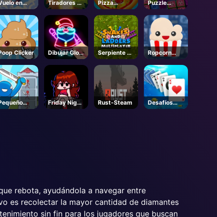
Vuelo en
Tiradores de
Pizza
Puzzle
globo
burbujas de
Clicker
Foodie
frutas
Poop Clicker
Dibujar Glow
Serpiente y
Ropcorn
Navidad
escaleras
Caja
Dibujar
Color
Pequeño
Friday Night
Rust-Steam
Desafíos
choque
Funkin -
diarios -
Unblocked
Solitaire
Juegos
Online
 que rebota, ayudándola a navegar entre
tivo es recolectar la mayor cantidad de diamantes
tenimiento sin fin para los jugadores que buscan