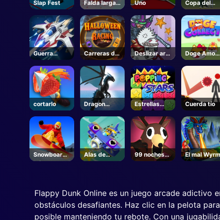
Slap Fest
Falda larga
Uno
Copa del
3d
Mundo Icc
T20
Guerra
Carreras de
Deslizar arte
Doge Amor
espacial
Halloween
Puzzle
Coleccionar
cortarlo
Dragon
Estrellas
Cuerda tío
Simulator
Popping
3D
Snowboard
Alas de
99 noches
El mal Wyr
Héroe
guerra
en el bosque
- Roblox
Flappy Dunk Online es un juego arcade adictivo e
obstáculos desafiantes. Haz clic en la pelota par
posible manteniendo tu rebote. Con una jugabilid