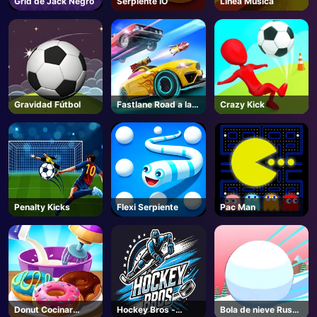
Grid de Jack Negro
Serpiente IO
Línea Música
AD
Gravidad Fútbol
Fastlane Road a la
Crazy Kick
Venganza Maestro
Penalty Kicks
Flexi Serpiente
Pac Man
Donut Cocinar
Hockey Bros -
Bola de nieve Rush