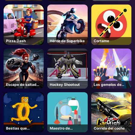
Juego
Coming Soon
3d
Pizza Dash
Héroe de Superbike
Cortame
Escape de saltador
Hockey Shootout
Los gemelos de
de piso
hielo y fuego
Bestias que
Maestro de
Corrida del coche
rebotan
almacenamiento