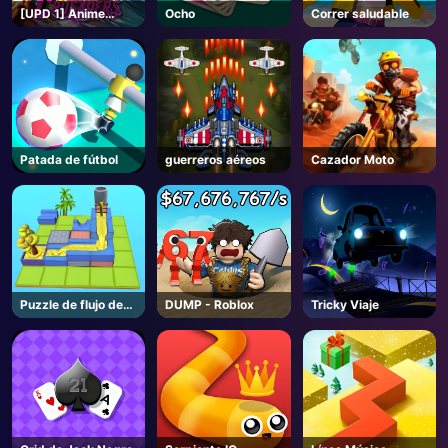
[UPD 1] Anime
Ocho
Correr saludable
Crusaders - Roblox
Patada de fútbol
guerreros aéreos
Cazador Moto
Puzzle de flujo de
DUMP - Roblox
Tricky Viaje
agua