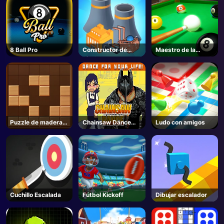
8 Ball Pro
Constructor de
Maestro de la
fábrica
piscina
Puzzle de madera
Chainsaw Dance
Ludo con amigos
de bloque
Unblocked -
Unblocked Juegos
Cuchillo Escalada
Fútbol Kickoff
Dibujar escalador