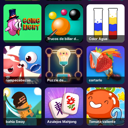
rompecabezas
Trucos de billar de
Color Agua
la mafia
rompecabezas
Puzzle de
cortarlo
Snack Rush
iluminación
bahía Sway
Azulejos Mahjong
Tomate valiente