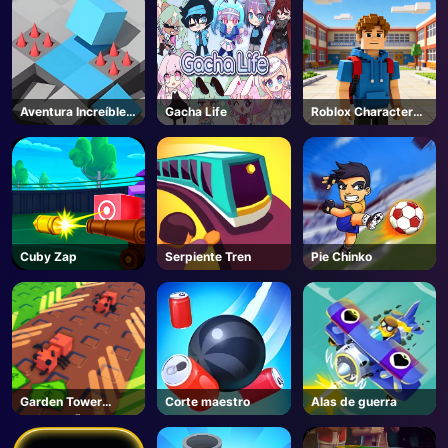
Aventura Increíble
Gacha Life
Roblox Character
Cubo
Generator
Cuby Zap
Serpiente Tren
Pie Chinko
Garden Tower
Corte maestro
Alas de guerra
Defense 🌻 - Roblox