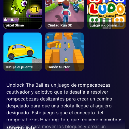
píxel Slime
Ciudad Run 3D
Juego rudomani
Dibuja el puente
Cañón Surfer
Unblock The Ball es un juego de rompecabezas
cautivador y adictivo que te desafía a resolver
rompecabezas deslizantes para crear un camino
despejado para que una pelota llegue al agujero
designado. Este juego sigue el concepto del
rompecabezas Huarong Tao, que requiere maniobras
ingeniosas para mover los bloques y crear un
Mostrar más