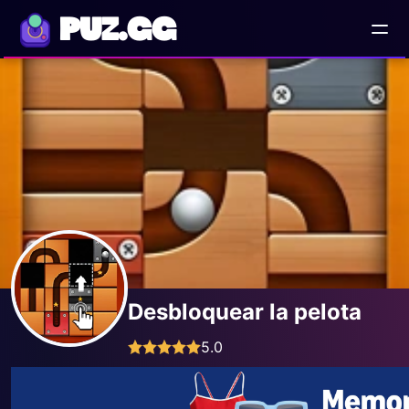
PUZ.GG
Desbloquear la pelota
5.0