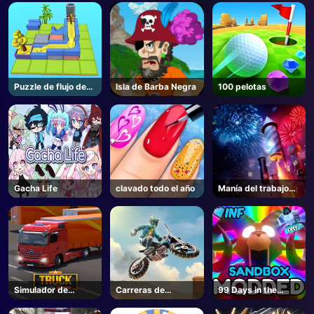
Puzzle de flujo de
Isla de Barba Negra
100 pelotas
agua
Gacha Life
clavado todo el año
Manía del trabajo
del fuego
Simulador de
Carreras de
99 Days in the
camiones
bicicletas 3
Forest But