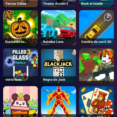
Tierras Cielos
Tirador Acción 2
Rock el muelle
Explosión de
Batallas Lane
Cambio de carril 3D
calabaza
vidrio lleno
Negro de Jack