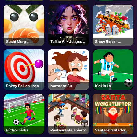
Piggybank
Alien
Sushi Merge
Talkie AI - Juegos
Snow Rider -
Master
Unblocked
Unblocked Juegos
Online
Pokey Ball en línea
borrador Su
Kickin Lo
Fútbol Jerks
Restaurante abierto
Santa levantador
de pesas