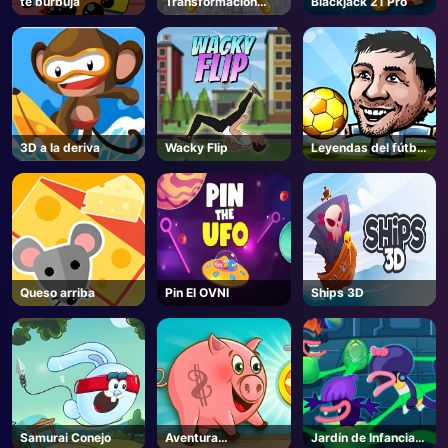
té burbuja
Transformación
Blackjack 21 Pro
héroe Run
AD
3D a la deriva
Wacky Flip
Leyendas del fútbol
2019
Queso arriba
Pin El OVNI
Ships 3D
Samurai Conejo
Aventura
Jardín de Infancia