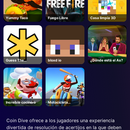
Yummy Taco
Fuego Libre
Casa limpia 3D
Guess The
bloxd io
¿Dónde está el As?
Password
Increíble cocinero
Motocicleta
Shinecool Stunt
Coin Dive ofrece a los jugadores una experiencia
divertida de resolución de acertijos en la que deben