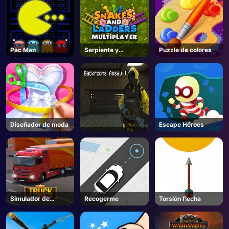
AD
Pac Man
Serpiente y
Puzzle de colores
escaleras
Diseñador de moda
Escape Héroes
Simulador de
Recogerme
Torsión flecha
camiones