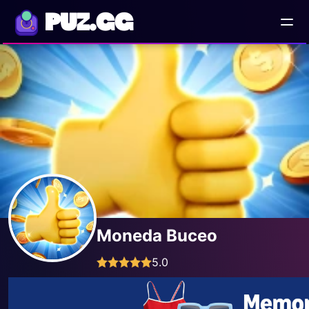
PUZ.GG
Moneda Buceo
5.0