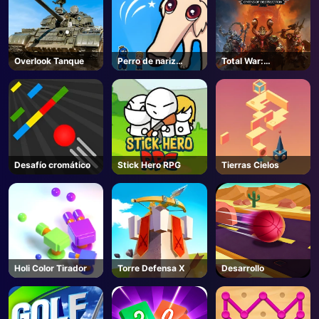
Overlook Tanque
Perro de nariz
Total War:
súper larga
WARHAMMER III -
Steam
Desafío cromático
Stick Hero RPG
Tierras Cielos
Holi Color Tirador
Torre Defensa X
Desarrollo