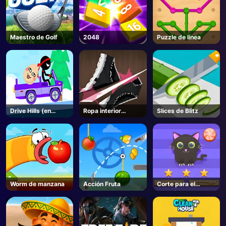
Maestro de Golf
2048
Puzzle de línea
Drive Hills (en
Ropa interior
Slices de Blitz
inglés)
cortada con cuchillo
en línea
Worm de manzana
Acción Fruta
Corte para el
desafío del gato