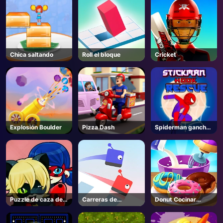
Chica saltando
Roll el bloque
Cricket
Explosión Boulder
Pizza Dash
Spiderman gancho
rescate
Puzzle de caza de
Carreras de
Donut Cocinar
mariposa
Nieve.io
Juego