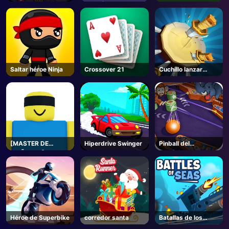
virus
desafío del gato
Saltar héroe Ninja
Crossover 21
Cuchillo lanzar
misión
[MASTER DE
Hiperdrive Swinger
Pinball del
MUÑECAS]
zoológico
Shenanigans de
Jujutsu - Roblox
Héroe de Superbike
corredor santa
Batallas de los
mares