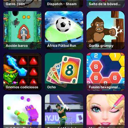
Gatos caen
Dispatch - Steam
Salto de la bóveda
del polo
Acción barco
África Fútbol Run
Gorilla grumpy
Gnomos codiciosos
Ocho
Fusión hexagonal
de bloques