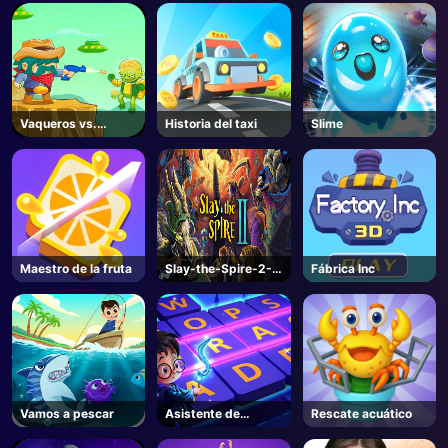
Vaqueros vs.
Historia del taxi
Slime
marcianos
Maestro de la fruta
Slay-the-Spire-2-
Fábrica Inc
Steam
Vamos a pescar
Asistente de
Rescate acuático
hechizos