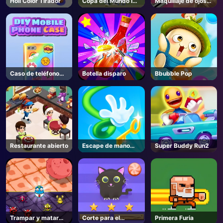
Holi Color Tirador
Copa del Mundo Icc
Maquillaje de ojos
T20
soñados
AD
Caso de teléfono
Botella disparo
Bbubble Pop
DIY
Restaurante abierto
Escape de mano
Super Buddy Run2
larga
Trampar y matar
Corte para el
Primera Furia