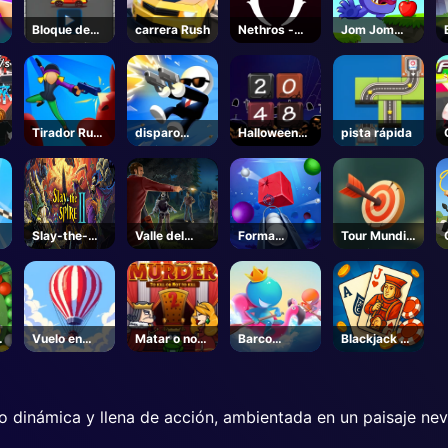
Bloque de
carrera Rush
Nethros -
Jom Jom
aparcamient
Roblox
Saltar
o
Tirador Rush
disparo
Halloween
pista rápida
2
gatillo
2048
Slay-the-
Valle del
Forma
Tour Mundial
Spire-2-
Terror
Smash
de Tiro con
Steam
Arco
a
Vuelo en
Matar o no
Barco
Blackjack 21
globo
matar
golpeando
Pro
fuera
o dinámica y llena de acción, ambientada en un paisaje ne