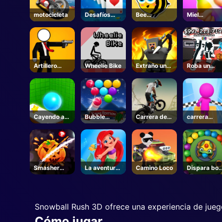
motocicleta
Desafíos
Bee
Miel
diarios -
Conectar
congelada
Solitaire
ASMR
Artillero
Wheelie Bike
Extraño uno
Roba un
Loco
fuera
Brainrot-
Roblox
Cayendo a
Bubble
Carrera de
carrera
través
Shooter Blitz
bicicletas IO
otoño 3d
Smasher
La aventura
Camino Loco
Dispara bol
calabaza
de la
Zuma
pequeña
sirena
Snowball Rush 3D ofrece una experiencia de jueg
Cómo jugar