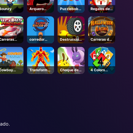
Bounzy
Arquero
Puzzlebobbl
Regalos de
Héroe
e Descargar
Navidad
Cayendo
Carreras
corredor
Destrucción
Carreras de
Furiosas
Sling
de ruedas
Halloween
Cowboy
Transformac
Choque de
4 Colors
Safari
ión héroe
colmena
UNO
Run
vado.