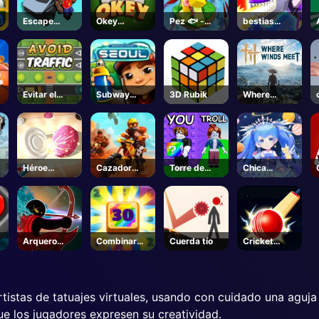
Escape
Okey
Pez 🐟 -
bestias
Road 2
Classic
Roblox
mecha
s
Evitar el
Subway
3D Rubik
Where
tráfico
Surfers Seúl
Winds Meet
- Steam
Héroe
Cazador
Torre de
Chica
Carrom
Moto
Troll de
Mágica
Bloques
Afortunados
- Roblox
Arquero
Combinar
Cuerda tío
Cricket
Héroe
los números
Ciudad
tistas de tatuajes virtuales, usando con cuidado una aguja p
que los jugadores expresen su creatividad.