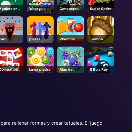
Agujero en
Wacky
Conductor
Super Sprint
uno
Steps
de la muerte
coro
piezas
Worm de
Tiempo
gelatina
manzana
Snack
Compatibilid
Línea piedra
Alas de
8 Bola Rey
ad de
guerra
memoria
ara rellenar formas y crear tatuajes. El juego