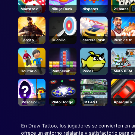
Maestro de
dibujo Dunk
disparos
21 horas
Dados
Bubblington
Ejército
Cuchillo
carrera Rush
Rush de tre
disparo
Escalada
puntos
Ocultar o
Rompecabe
Peces
Moto X3M
buscar
zas de joyas
enojados
Winter
¡Pescalo! -
Plato Dodge
JR EAST
Aparque su
Roblox
Train
coche
Simulator -
Steam
En Draw Tattoo, los jugadores se convierten en ar
ofrece un entorno relajante y satisfactorio para 