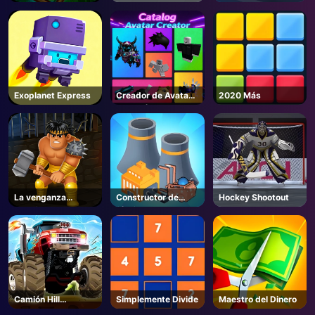
Escaleras
tanques! - Roblox
Exoplanet Express
Creador de Avatar
2020 Más
de Catálogo -
Roblox
La venganza
Constructor de
Hockey Shootout
salvaje
fábrica
Camión Hill
Simplemente Divide
Maestro del Dinero
Escalada