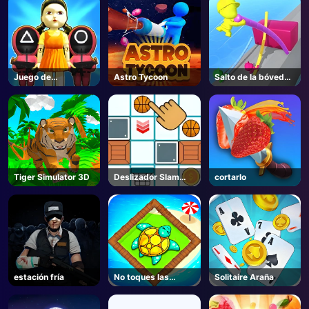
Juego de
Astro Tycoon
Salto de la bóveda
calamares.io
del polo
Tiger Simulator 3D
Deslizador Slam
cortarlo
Dunk
estación fría
No toques las
Solitaire Araña
paredes