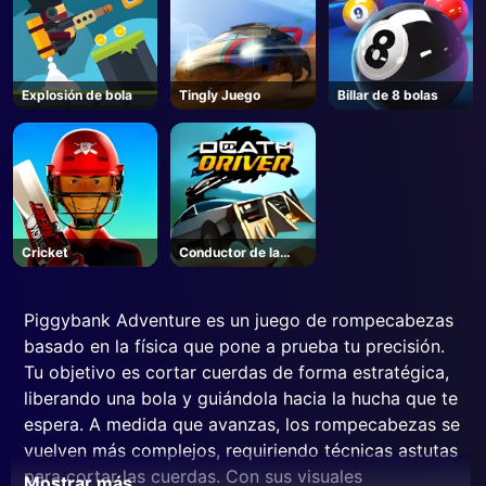
Explosión de bola
Tingly Juego
Billar de 8 bolas
Cricket
Conductor de la
muerte
Piggybank Adventure es un juego de rompecabezas
basado en la física que pone a prueba tu precisión.
Tu objetivo es cortar cuerdas de forma estratégica,
liberando una bola y guiándola hacia la hucha que te
espera. A medida que avanzas, los rompecabezas se
vuelven más complejos, requiriendo técnicas astutas
para cortar las cuerdas. Con sus visuales
Mostrar más