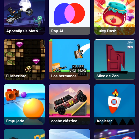
Apocalipsis Moto
Pop AI
Juicy Dash
El laberinto
Los hermanos
Slice de Zen
asesinos disparan
Empujarlo
coche elástico
Acelerar