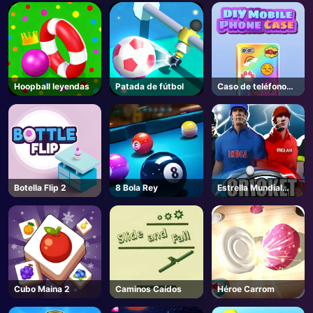
AD
Hoopball leyendas
Patada de fútbol
Caso de teléfono
DIY
Botella Flip 2
8 Bola Rey
Estrella Mundial
Cricket
Cubo Maina 2
Caminos Caídos
Héroe Carrom