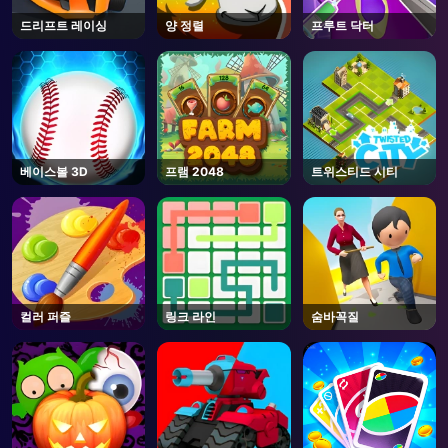
드리프트 레이싱
양 정렬
프루트 닥터
AD
베이스볼 3D
프램 2048
트위스티드 시티
컬러 퍼즐
링크 라인
숨바꼭질