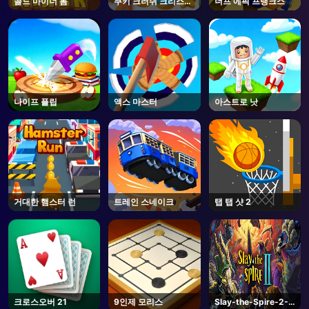
골드 마이너 톰
쿠키 크러쉬 크리스마
너프 에픽 프랭크스
스
나이프 플립
액스 마스터
아스트로 낫
거대한 햄스터 런
트레인 스네이크
탭 탭 샷 2
크로스오버 21
9인제 모리스
Slay-the-Spire-2-