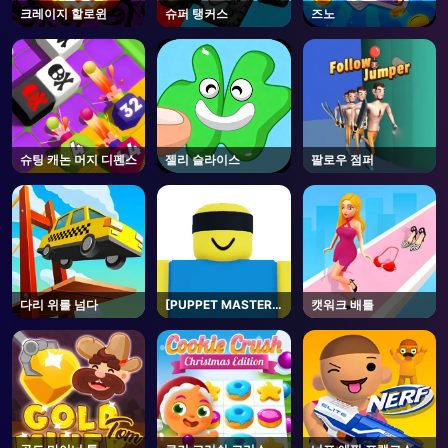
크레이지 할로윈
슈퍼 탱커스
즈노
슈팅 캐논 머지 디펜스
젤리 슬라이스
팔로우 점퍼
다리 위를 넘다
[PUPPET MASTER]
캣워크 배틀
Jujutsu
Shenanigans -
Roblox