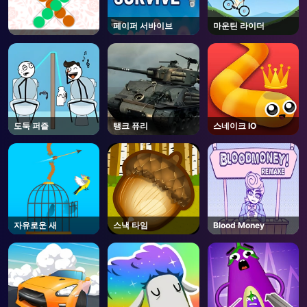
페이퍼 서바이브
마운틴 라이더
도둑 퍼즐
탱크 퓨리
스네이크 IO
자유로운 새
스낵 타임
Blood Money