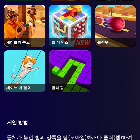
Steam
셰리프의 분노
필 더 박스
롤아웃
세이브 더 걸 2
컬러 필
게임 방법
물체가 놓인 빔의 양쪽을 탭(모바일)하거나 클릭(웹)하여