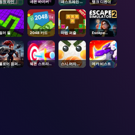
링크 라인
네온 바이커
패스트레인 로
탱크 디펜더
드 투 리벤지
마스터
컬러 필
2048 카드
마법 퍼즐
Escape
Simulator 2
- Steam
플로어 점퍼
웨폰 스트라이
스시 머지 마
메카 비스트
탈출
크스
스터