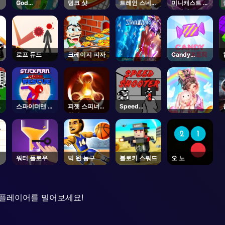
God
덩크 샷
트레인 스네이
미니캐스트 레
Simulator
크
클래시
로프 듀드
크레이지 피자
Candy
Clicker
리
스파이더맨 훅
피젯 스피너
Speed
구조
혁명
Shooter
워터 플로우
빅 윈 농구
블로키 스쿼드
오 노
 플레이어를 밀어보세요!