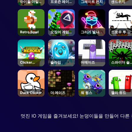
아이들 아일랜
프로즌 레이스
그레이트 펀치
샌드위치
드
3D
Retro Bowl
오징어 게임
그리기 빛나는
드로우 투 세
새해 보호 하
크리스마스 그
이브
에
리기 색칠
Clicker
슬라임
어메이즈
스파이더 솔
Heroes
테어 2
Duck Clicker
더 메이즈
워 윙스
젤리 듀드
멋진 IO 게임을 즐겨보세요! 눈덩이들을 만들어 다른