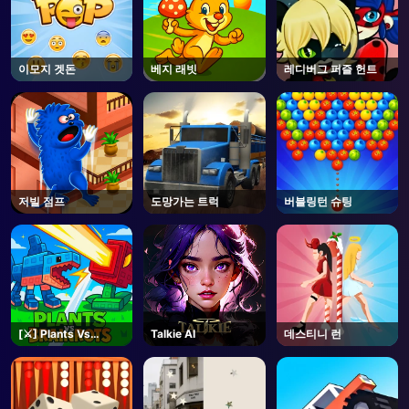
이모지 겟돈
베지 래빗
레디버그 퍼즐 헌트
저빌 점프
도망가는 트럭
버블링턴 슈팅
[⚔️] Plants Vs
Talkie AI
데스티니 런
Brainrots- Roblox