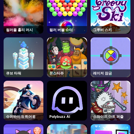
컬러풀 홀리 러시
컬러 버블 슈터
그루비 스키
큐브 타워
몬스터쥬
레이저 잠금
슈퍼바이크 히어로
Polybuzz AI
스와이프 아트 퍼즐