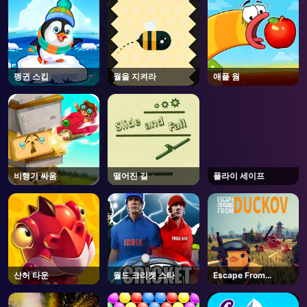
펭귄 스킵
월을 지켜라
애플 웜
비행기 싸움
떨어진 길
플라이 세이프
산허 타운
월드 크리켓 스타
Escape From
Duckov - Steam
AD