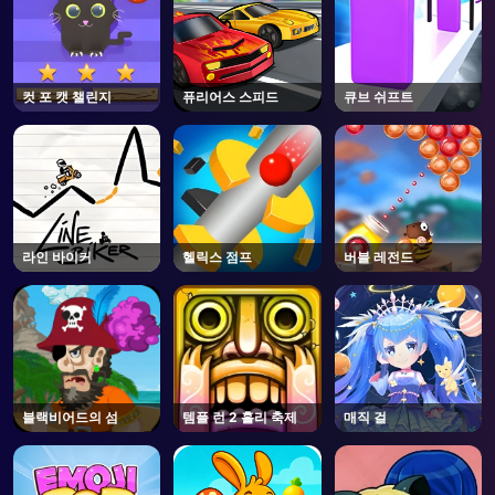
컷 포 캣 챌린지
퓨리어스 스피드
큐브 쉬프트
라인 바이커
헬릭스 점프
버블 레전드
블랙비어드의 섬
템플 런 2 홀리 축제
매직 걸