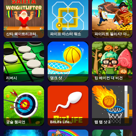
산타 웨이트리프터
파이프 마스터 워소
파이리트 필리지! 아
예! 아예!
리버시
덩크 샷
킹 베이컨 대 비건
궁술 챔피언
BitLife Life
탭 탭 샷 2
Simulator
AD