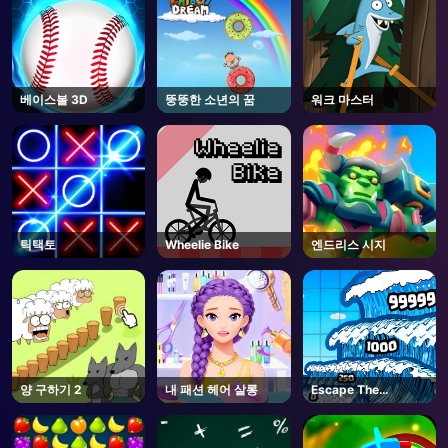
베이스볼 3D
뚱뚱한 소년의 꿈
워크 마스터
틱택토
Wheelie Bike
엔드리스 시지
양 구하기 2
내 패션 헤어 살롱
Escape The
Tsunami 🌊 - Roblox