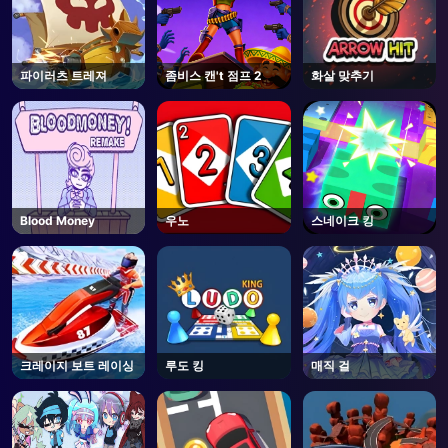
파이러츠 트레져
좀비스 캔't 점프 2
화살 맞추기
Blood Money
우노
스네이크 킹
크레이지 보트 레이싱
루도 킹
매직 걸