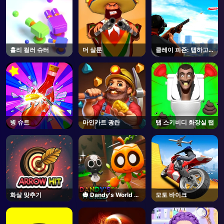
홀리 컬러 슈터
더 살룬
클레이 피죤: 탭하고
슈트
병 슈트
마인카트 광란
탭 스키비디 화장실 탭
화살 맞추기
🎃 Dandy's World -
모토 바이크
Unblocked Online
Game