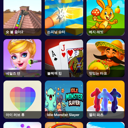
슛 볼 줌마2
스피닝 슈터
베지 래빗
네일즈 던
블랙잭 킹
맛있는 타코
아이 러브 휴
Idle Monster Slayer
젤리 파츠