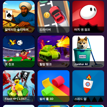
AD
알제리안 솔리테어
드라이버
터치 앤 점프
풋 친코
힐탑 탱크
Janitor AI
Fisch 🐟 [ LOST
컬러 롤 3D
스피드 업
BONES🌿] - Roblox