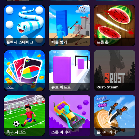
플렉시 스네이크
벽돌 쌓기
프룻 촙
즈노
큐브 쉬프트
Rust-Steam
축구 자크스
스톤 마이너
플라이 커터