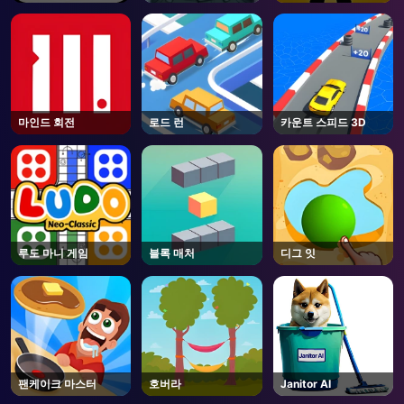
마인드 회전
로드 런
카운트 스피드 3D
루도 마니 게임
블록 매처
디그 잇
팬케이크 마스터
호버라
Janitor AI