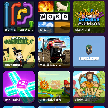
AD
파이프라인 3D 온라
픽 워드
뱀과 사다리
인
Adventure
트럭 힐 클라이밍
Capitalist
박스 크러쉬
나를 자라게 해줘
케이브 골프