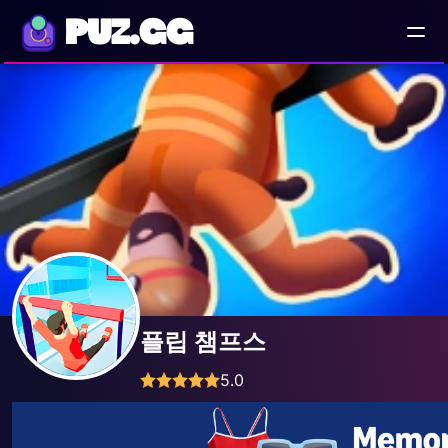
PUZ.GG
플립 챔프스
5.0