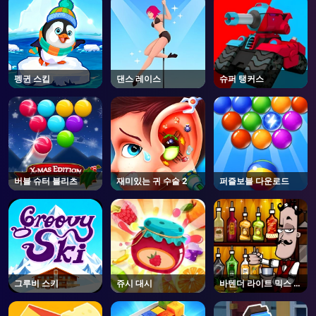
펭귄 스킵
댄스 레이스
슈퍼 탱커스
버블 슈터 블리츠
재미있는 귀 수술 2
퍼즐보블 다운로드
그루비 스키
쥬시 대시
바텐더 라이트 믹스 만
들기