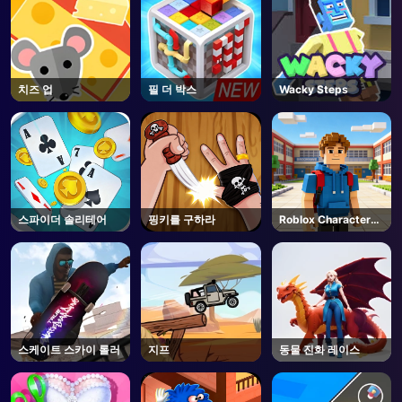
치즈 업
필 더 박스
Wacky Steps
스파이더 솔리테어
핑키를 구하라
Roblox Character
Generator
스케이트 스카이 롤러
지프
동물 진화 레이스