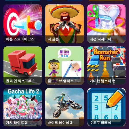
웨폰 스트라이크스
더 살룬
패션 디자이너
원 라인 익스프레스
월드 오브 앨리스 드로
거대한 햄스터 런
우 쉐이프
가챠 라이프 2
바이크 레이싱 3
수도쿠 클래식