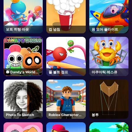
보트 히팅 아웃
컵 넘침
원 모어 플라이트
🎃 Dandy's World
폴 볼트 점프
아쿠아틱 레스큐
[ALPHA] - Roblox
Photo To Sketch
Roblox Character
봉투
Generator