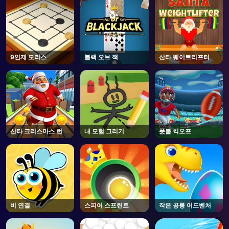
9인제 모리스
블랙 오브 잭
산타 웨이트리프터
산타 크리스마스 런
내 모험 그리기
풋볼 킥오프
비 연결
스피어 스프린트
작은 공룡 어드벤처