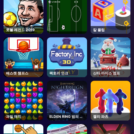
풋볼 레전드 2019
칼 플립
배스켓 챔프스
팩토리 인크
산타 아이스 점프
과일 매치
ELDEN RING 밤의 통
젤리 파츠
치자 -Steam