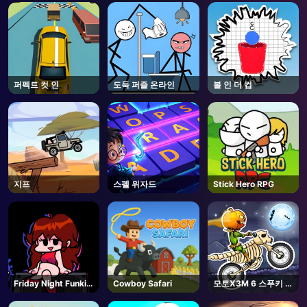
AD
퍼펙트 컷 인
도둑 퍼즐 온라인
볼 인 더 컵
지프
스펠 위자드
Stick Hero RPG
Friday Night Funkin
Cowboy Safari
모토X3M 6 스푸키 랜
- FNF
드