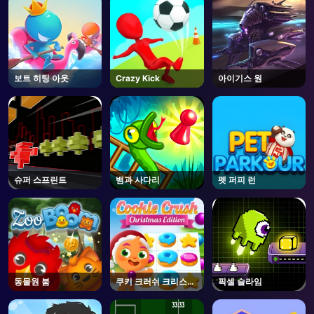
보트 히팅 아웃
Crazy Kick
아이기스 원
슈퍼 스프린트
뱀과 사다리
펫 퍼피 런
동물원 붐
쿠키 크러쉬 크리스마
픽셀 슬라임
스