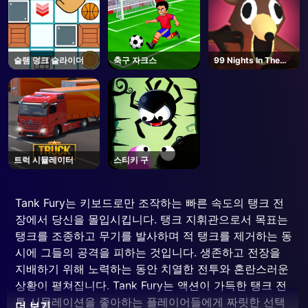
슬램 덩크 슬라이더
축구 자크스
99 Nights In The
Forest - Roblox
트럭 시뮬레이터
스티키 구
Tank Fury는 키보드로만 조작하는 빠른 속도의 탱크 전
장에서 당신을 몰입시킵니다. 탱크 지휘관으로서 목표는
탱크를 조종하고 무기를 발사하며 적 탱크를 제거하는 동
시에 그들의 공격을 피하는 것입니다. 생존하고 전장을
지배하기 위해 노력하는 동안 치열한 전투와 혼란스러운
상황이 펼쳐집니다. Tank Fury는 액션이 가득한 탱크 전
투 시뮬레이션을 좋아하는 플레이어들에게 짜릿한 선택
더 보기