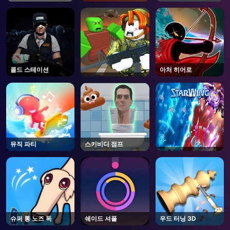
콜드 스테이션
아처 히어로
뮤직 파티
스키비디 점프
슈퍼 롱 노즈 독
쉐이드 셔플
우드 터닝 3D