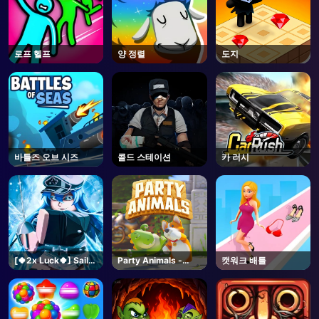
로프 헬프
양 정렬
도지
바틀즈 오브 시즈
콜드 스테이션
카 러시
[🍀2x Luck🍀] Sailor
Party Animals -
캣워크 배틀
Piece-Roblox
Steam