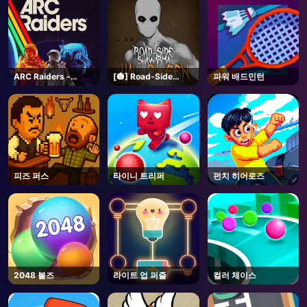
ARC Raiders -
[🎃] Road-Side
파워 배드민턴
Steam
Shawarma
[HORROR] - Roblox
피즈 퍼스
타이니 트리퍼
펀치 히어로즈
2048 볼즈
라이트 업 퍼즐
컬러 체이스
AD