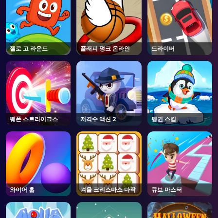
젤로 고 라운드
플래피 덩크 온라인
드라이버
웨폰 스트라이크스
저격수 액션 2
펭귄 스킵
와이어 훕
겨울 크리스마스 마작
큐브 마스터