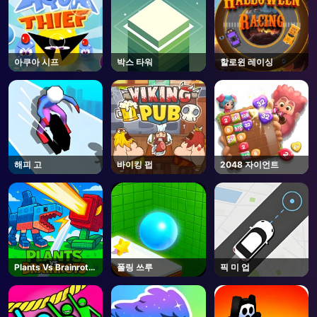
아쿠아 시프
박스 타워
할로윈 레이싱
해피 고
바이킹 펍
2048 자이언트
Plants Vs Brainrots
폴링 쓰루
픽 미 업
- Unblocked Online
Game