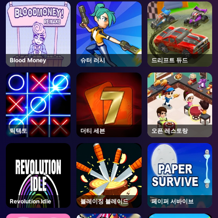
AD
Blood Money
슈터 러시
드리프트 듀드
틱택토
더티 세븐
오픈 레스토랑
Revolution Idle
블레이징 블레이드
페이퍼 서바이브