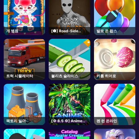
개 병원
[🎃] Road-Side
발로 온 팝스
Shawarma
[HORROR] - Roblox
트럭 시뮬레이터
블리츠 슬라이스
카롬 히어로
팩토리 빌더
[💢 8.5 💢] Anime
펜 런 온라인
Vanguards - Roblox