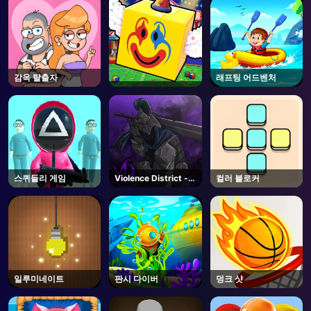
감옥 탈출자
래프팅 어드벤처
스퀴들리 게임
Violence District -
컬러 블로커
Roblox
일루미네이트
판시 다이버
덩크 샷