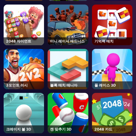
하에
2048 자이언트
미니 레이서 매드니스
기억력 매치
3포인트 러시
블록 매치 매니아
폴 레이스 3D
크레이지 볼 3D
캔 맞추기 3D
2048 카드