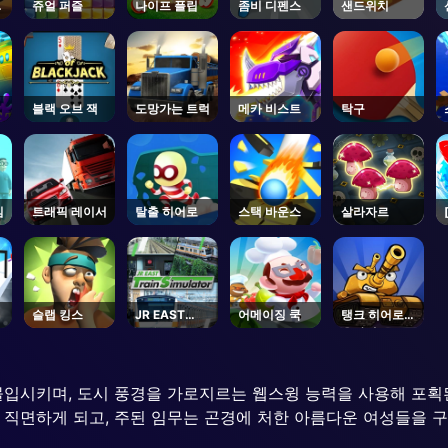
쥬얼 퍼즐
나이프 플립
좀비 디펜스
샌드위치
블랙 오브 잭
도망가는 트럭
메카 비스트
탁구
임
트래픽 레이서
탈출 히어로
스택 바운스
살라자르
슬랩 킹스
JR EAST
어메이징 쿡
탱크 히어로
Train
온라인
Simulator -
Steam
몰입시키며, 도시 풍경을 가로지르는 웹스윙 능력을 사용해 포획
직면하게 되고, 주된 임무는 곤경에 처한 아름다운 여성들을 구