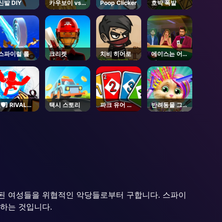
신발 DIY
카우보이 vs.
Poop Clicker
호박 폭발
마션스
스파이럴 롤
크리켓
치비 히어로
에이스는 어디
에?
[🛡️] RIVALS -
택시 스토리
파크 유어 카
반려동물 그루
Roblox
스
밍 버블 파티
된 여성들을 위협적인 악당들로부터 구합니다. 스파이
하는 것입니다.