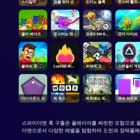
스마일리
검볼 워터 손
도미노 블록
몬스터 휠즈
아포칼립스
젤리 베어즈
몬스터는 캔디
모토X3M 6
판시 다이버
를 원해
스푸키 랜드
플래피 풋 친
LustGF AI
트래픽 고
스퀴들리 게
코
Girlfriend
다이아몬드 샷
픽 워드
옥토패스 트래
큐브 쉬프트
블러 0
(OCTOPATH
TRAVELER
0) - Steam
스파이더맨 훅 구출은 플레이어를 짜릿한 모험으로 
더맨으로서 다양한 레벨을 탐험하며 도전과 장애물에 