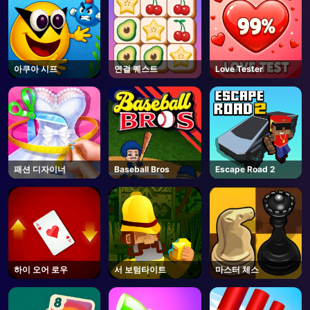
아쿠아 시프
연결 퀘스트
Love Tester
패션 디자이너
Baseball Bros
Escape Road 2
하이 오어 로우
서 보텀타이트
마스터 체스