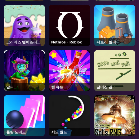
그리메스 떨어뜨리지
Nethros - Roblox
팩토리 빌더
마세요
알피
병 슈트
떨어진 길
롤링 도미노
서드 월드