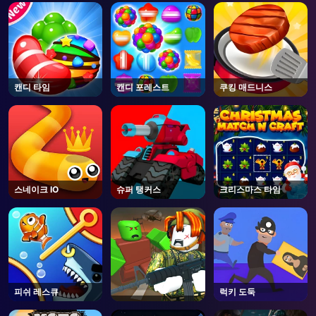
AD
캔디 타임
캔디 포레스트
쿠킹 매드니스
스네이크 IO
슈퍼 탱커스
크리스마스 타임
피쉬 레스큐
럭키 도둑