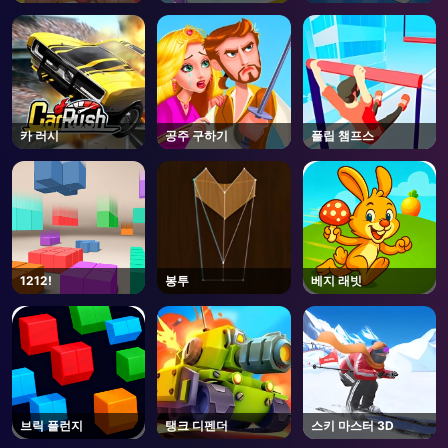
기
카 러시
공주 구하기
플립 챔프스
1212!
봉투
베지 래빗
브릭 플런지
탱크 디펜더
스키 마스터 3D