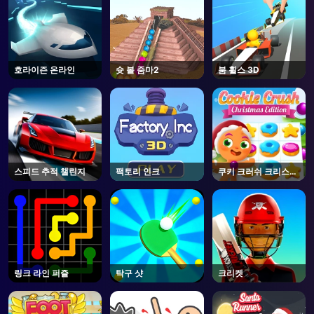
호라이즌 온라인
슛 볼 줌마2
붐 휠스 3D
스피드 추적 챌린지
팩토리 인크
쿠키 크러쉬 크리스마
스
링크 라인 퍼즐
탁구 샷
크리켓