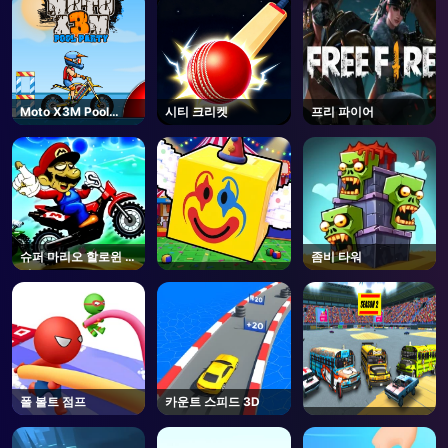
Moto X3M Pool
시티 크리켓
프리 파이어
Party
슈퍼 마리오 할로윈 휠
좀비 타워
리
폴 볼트 점프
카운트 스피드 3D