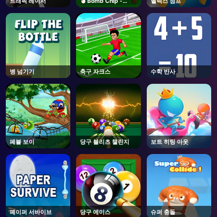
트래픽 레이서
💣 Bomb Chip -
헬릭스 점프
Roblox
AD
병 넘기기
축구 자크스
수학 반사
페블 보이
당구 블리츠 챌린지
보트 히팅 아웃
페이퍼 서바이브
당구 에이스
슈퍼 충돌