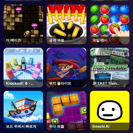
더 메이즈
공격 구멍
과일 팬시
Knockout! 🐧 -
위치 플라이트
JR EAST Train
Roblox
Simulator - Steam
보드 위에서 빠르게
푸디 퍼즐
Emochi AI