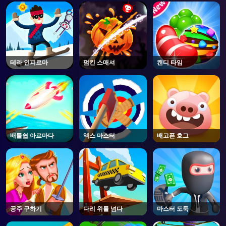
테라 인피르마
펌킨 스매셔
캔디 타임
배틀쉽 아르마다
액스 마스터
배고픈 호그
공주 구하기
다리 위를 넘다
마스터 도둑