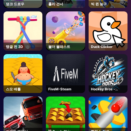
덩크 드로우
홀리 건너
빅 윈 농구
탱글 펀 3D
볼더 블래스트
Duck Clicker
스모 배틀
FiveM-Steam
Hockey Bros -
Coming Soon