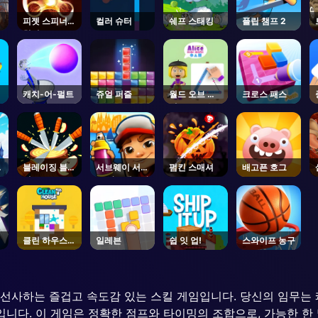
피젯 스피너
컬러 슈터
쉐프 스태킹
플립 챔프 2
혁명
캐치-어-펄트
쥬얼 퍼즐
월드 오브 앨
크로스 패스
리스 드로우
쉐이프
블레이징 블레
서브웨이 서퍼
펌킨 스매셔
배고픈 호그
이드
스 바르셀로나
클린 하우스
일레븐
쉽 잇 업!
스와이프 농구
3D
험을 선사하는 즐겁고 속도감 있는 스킬 게임입니다. 당신의 임무
입니다. 이 게임은 정확한 점프와 타이밍의 조합으로, 가능한 한