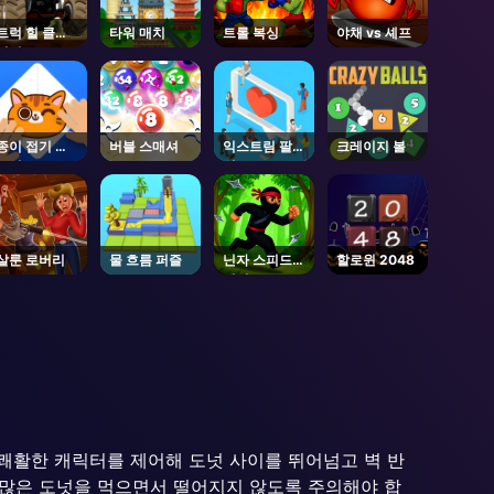
트럭 힐 클라
타워 매치
트롤 복싱
야채 vs 셰프
이밍
종이 접기 마
버블 스매셔
익스트림 팔로
크레이지 볼
스터
워스
살룬 로버리
물 흐름 퍼즐
닌자 스피드
할로윈 2048
러너
는 쾌활한 캐릭터를 제어해 도넛 사이를 뛰어넘고 벽 반
 많은 도넛을 먹으면서 떨어지지 않도록 주의해야 합