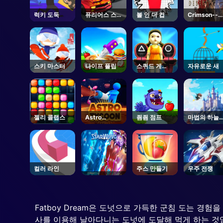
럭키 도둑
퓨리어스 스피
볼 인 더 컵
Crimson--
드
Steam
스키 마스터
나이프 플립
스퀴드 게
자유로운 새
임.io
젤리 콜랩스
Astro
죔죔 점프
마법의 하늘
Tycoon
퀘스트
컬러 라인
주스 만들기
우주 전쟁
Fatboy Dream은 도넛으로 가득한 군침 도는 경
사를 이용해 날아다니는 도넛에 도달해 먹게 하는 것