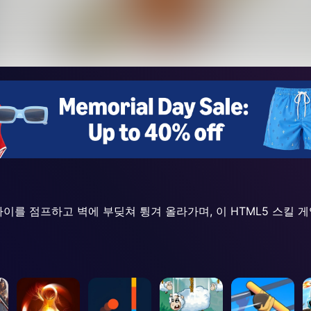
넛 사이를 점프하고 벽에 부딪쳐 튕겨 올라가며, 이 HTML5 스킬