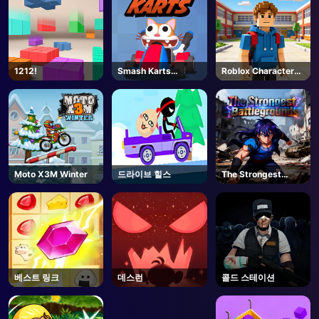
1212!
Smash Karts
Roblox Character
Unblocked
Generator
Moto X3M Winter
드라이브 힐스
The Strongest
Battlegrounds -
Roblox
베스트 링크
데스런
콜드 스테이션