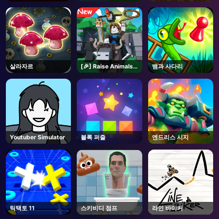
살라자르
[🎉] Raise Animals -
뱀과 사다리
Roblox
Youtuber Simulator
블록 퍼즐
엔드리스 시지
틱택토 11
스키비디 점프
라인 바이커