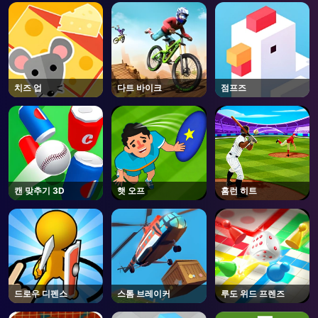
AD
치즈 업
다트 바이크
점프즈
캔 맞추기 3D
햇 오프
홈런 히트
드로우 디펜스
스톰 브레이커
루도 위드 프렌즈