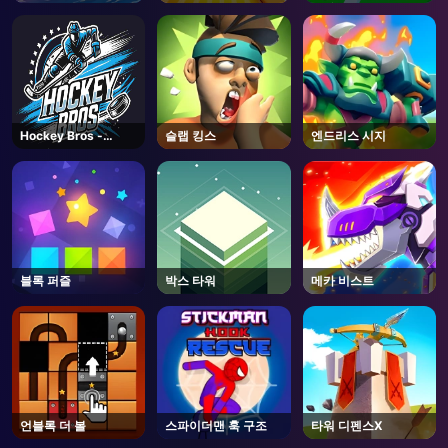
Brainrots- Roblox
Hockey Bros -
슬랩 킹스
엔드리스 시지
Coming Soon
블록 퍼즐
박스 타워
메카 비스트
언블록 더 볼
스파이더맨 훅 구조
타워 디펜스X