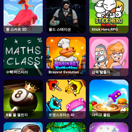
롱 스커트 3D
콜드 스테이션
Stick Hero RPG
수학 마스터리
Brainrot Evolution -
감옥 탈출자
Roblox
8볼 풀 챌린지
트랜스포터스 IO
나이프 플립