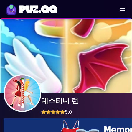
PUZ.GG
데스티니 런
5.0