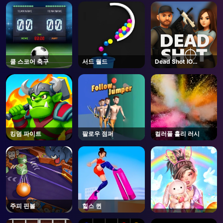
AD
쿨 스코어 축구
서드 월드
Dead Shot IO
Unblocked
킹덤 파이트
팔로우 점퍼
컬러풀 홀리 러시
주피 핀볼
힐스 퀸