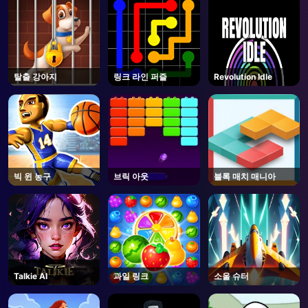
탈출 강아지
링크 라인 퍼즐
Revolution Idle
빅 윈 농구
브릭 아웃
블록 매치 매니아
Talkie AI
과일 링크
소울 슈터