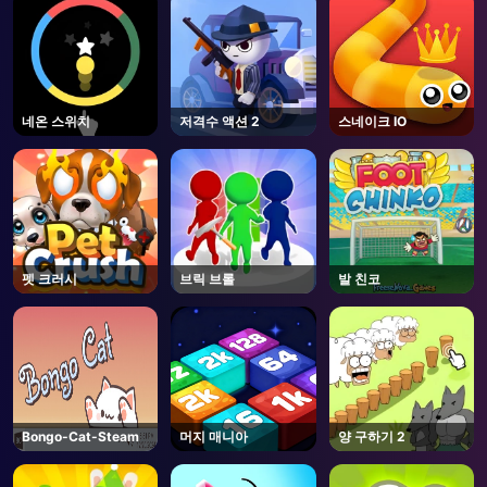
네온 스위치
저격수 액션 2
스네이크 IO
펫 크러시
브릭 브롤
발 친코
Bongo-Cat-Steam
머지 매니아
양 구하기 2
AD