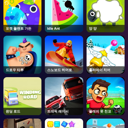
포켓 플랜트 가든
Idle Ant
양 양
드로우 타투
스노보드 히어로
홀리데이 치어
윈딩 로드
트래픽 레이서
플래피 풋 친코