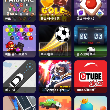
파크 미
골드 마이너 톰
큐브 마이나 2
버블 슈터 프로 3
축구 챔프
쿨 스코어 축구
픽 미 업
[🏴‍☠️] Anime Fight -
Tube Clicker
Roblox