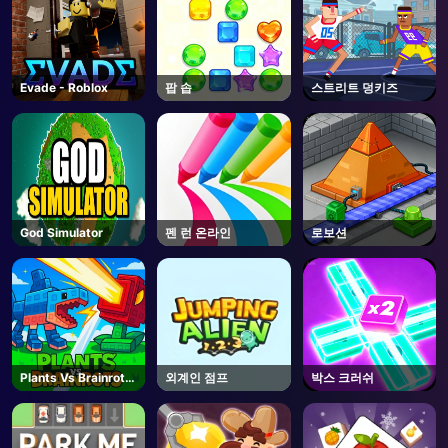
Evade - Roblox
팝 솝
스트리트 덩키즈
God Simulator
펜 런 온라인
로보션
Plants Vs Brainrots
외계인 점프
박스 크러쉬
- Unblocked Online
Game