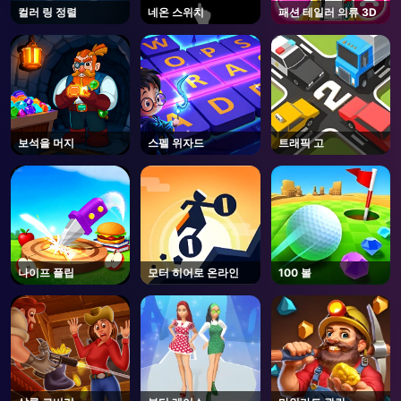
컬러 링 정렬
네온 스위치
패션 테일러 의류 3D
보석을 머지
스펠 위자드
트래픽 고
나이프 플립
모터 히어로 온라인
100 볼