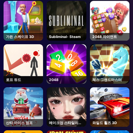
가든 스케이프 3D
Subliminal- Steam
2048 자이언트
로프 듀드
2048
체스 그랜드마스터
산타 아이스 점프
메이크업 스타일리스
와일드 휠즈 3D
트