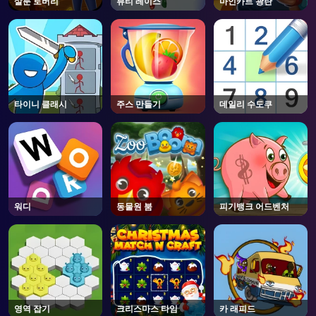
살룬 로버리
뷰티 레이스
마인카트 광란
AD
타이니 클래시
주스 만들기
데일리 수도쿠
워디
동물원 붐
피기뱅크 어드벤처
영역 잡기
크리스마스 타임
카 래피드