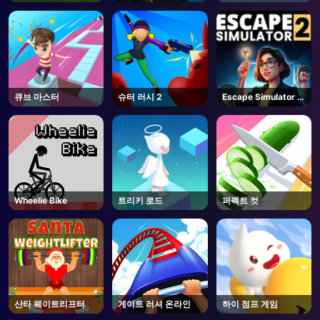
큐브 마스터
슈터 러시 2
Escape Simulator 2
- Steam
Wheelie Bike
트리키 로드
퍼펙트 컷
산타 웨이트리프터
게이트 러셔 온라인
하이 점프 게임