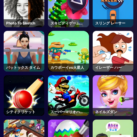
Photo To Sketch
スキビディゲーム新
スリング レーサー
年保護下
バットックス タイム
カウボーイvs火星人
イレーザー ハー
シティクリケット
スーパーマリオハロ
ネイルズダン
ウィンウィリー