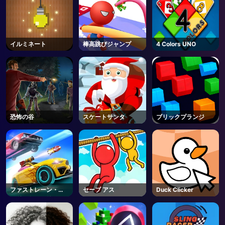
イルミネート
棒高跳びジャンプ
4 Colors UNO
恐怖の谷
スケートサンタ
ブリックプランジ
ファストレーン・ロ
セーブ アス
Duck Clicker
ード・トゥ・リベン
ジ・マスター