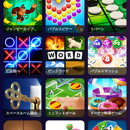
ジャンピーエイプジ
バブルスピナー
リバーシ
ョー
三目並べ
ピックワード
バブルスマッシュ
スペースルーム脱出
ミニフットボール
ドーナツ料理ゲーム