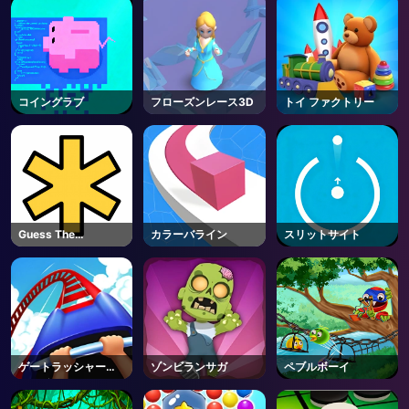
コイングラブ
フローズンレース3D
トイ ファクトリー
Guess The
カラーバライン
スリットサイト
Password
ゲートラッシャーオ
ゾンビランサガ
ペブルボーイ
ンライン
AD