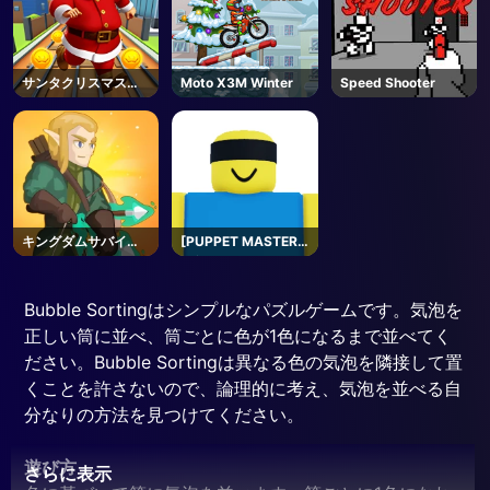
サンタクリスマスラ
Moto X3M Winter
Speed Shooter
ン
キングダムサバイバ
[PUPPET MASTER]
ー
Jujutsu
Shenanigans -
Roblox
Bubble Sortingはシンプルなパズルゲームです。気泡を
正しい筒に並べ、筒ごとに色が1色になるまで並べてく
ださい。Bubble Sortingは異なる色の気泡を隣接して置
くことを許さないので、論理的に考え、気泡を並べる自
分なりの方法を見つけてください。
遊び方
さらに表示