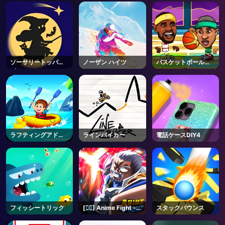
ソーサリートッパー
ノーザン ハイツ
バスケットボールレ
ズ
ジェンド
ラフティングアドベ
ラインバイカー
電話ケースDIY4
ンチャー
フィッシートリック
[🏴‍☠️] Anime Fight -
スタックバウンス
Roblox
AD