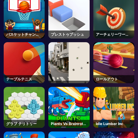
バスケットチャンプ
プレストゥプッシュ
アーチェリーワール
ス
ドツアー
テーブルテニス
ロールアウト
グラブ テリトリー
Plants Vs Brainrots
Idle Lumber Inc
- Unblocked Online
Game