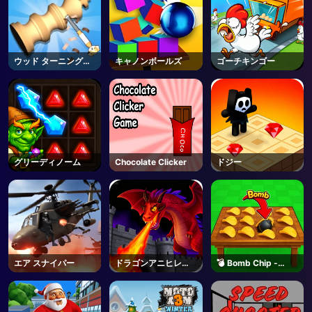
ウッド ターニング
キャノンボールズ
ゴーチキンゴー
3D
グリーディノーム
Chocolate Clicker
ドジー
エア スナイパー
ドラゴンアニヒレー
💣 Bomb Chip -
ション
Roblox