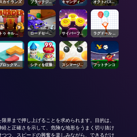
スカイ ランズ
ブラックジャ
キャンディタ
オクトパスト
ック 2
イム
ラベラー0 -
Steam
トゥ キル オ
ロードセーフ
サイバーフュ
ラグドール ラ
ア ノット ト
ティ
ージョン
イズ アップ
ゥ キル
ブロックマッ
シティを征服
スシマージマ
フットチンコ
チマニア
スター
技術を限界まで押し上げることを求められます。目的は、
神経と正確さを示して、危険な地形をうまく切り抜け
を避けつつ、スピードの興奮を楽しみながら、できるだけ