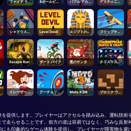
ラ
ファイア ライ
8ボールビリ
バブル アカデ
デスティニラ
ン マージ デ
ヤード
ミー
ン
ィフェンス
ト
シャドウスト
Level Devil
エジプトのタ
フリップチャ
ライク
イル
ンプ2
ッ
Escape Run
ダート バイク
悪のサンタ
クリスマスタ
イム
ド
イレーザー ハ
アーチェリー
Moto X3M
ブロック ウッ
ー
クラブ 2
ド パズル
ゲーム体験を提供します。プレイヤーはアクセルを踏み込み、運転
まで走らせることです。前方の道は容易ではなく、巧みな反射
高く視覚的にも印象的なゲーム体験を提供し、プレイヤーが障害物