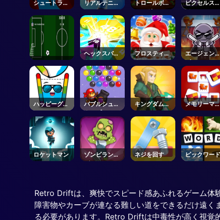
シュートラッ
リアルテニス
トロールボク
ピクセルス
シュ2
3D
シング
イム
ヘックスバー
フロスティコ
エージェン
スト
ネクションク
ゴー
エスト
ハッピーグラ
バブルシュー
キングダムサ
メモリーマ
ス3
タープロ3
バイバー
チ
ロケットマン
ゾンビランサ
ネジを回す
ピックワー
ガ
Retro Driftは、爽快でスピード感あふれる
障害物やカーブが連なる難しい道をできるだけ遠く
る必要があります。Retro Driftは中毒性が