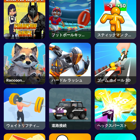
フットボールキック
スティックマン クラ
オフ
ウド ファイト
Raccoon
ハードル ラッシュ
ブーム ホイール 3D
Adventure: City
Simulator 3D
ウェイトリフティン
道路接続
ヘックスバースト
グ ビューティー