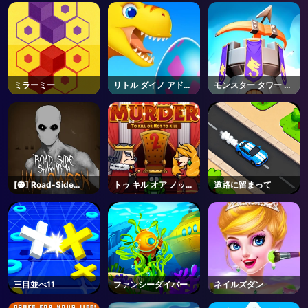
ミラーミー
リトル ダイノ アドベ
モンスター タワー デ
ンチャー
ィフェンス
[🎃] Road-Side
トゥ キル オア ノット
道路に留まって
Shawarma
トゥ キル
[HORROR] - Roblox
三目並べ11
ファンシーダイバー
ネイルズダン