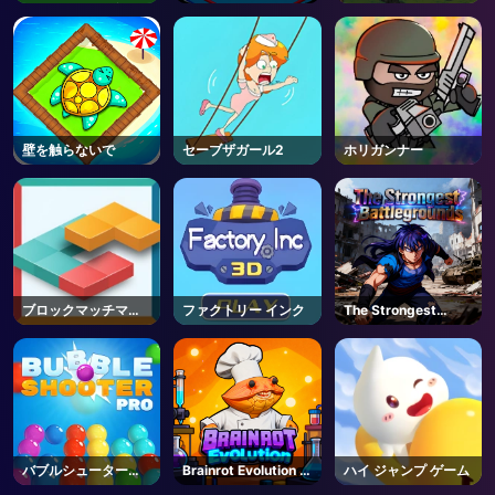
Unblocked Online
AD
Games
壁を触らないで
セーブザガール2
ホリガンナー
ブロックマッチマニ
ファクトリー インク
The Strongest
ア
Battlegrounds -
Roblox
バブルシュータープ
Brainrot Evolution -
ハイ ジャンプ ゲーム
ロ
Roblox