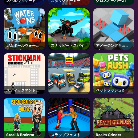
スペルウィザード
スタックアーミー
クロスオーバー21
ガムボールウォータ
スナッピー・スパイ
アメージングキュー
ーソンズ
ブアドベンチャー
スティックマンドリ
ペットラッシュ2
ブリッジコンストラ
クター
Steal A Brainrot -
スラップフェスト
Realm Grinder