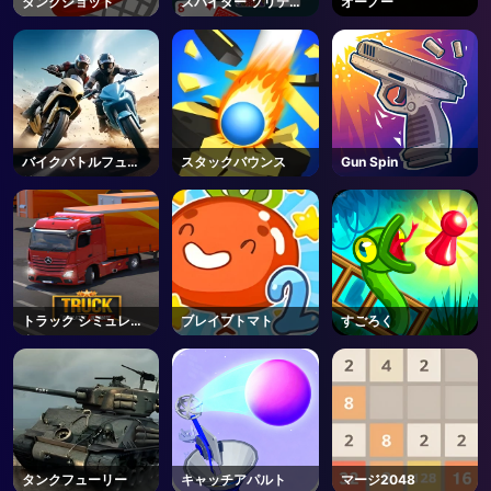
ダンクショット
スパイダー ソリティ
オーノー
ア
バイクバトルフュー
スタックバウンス
Gun Spin
リー
トラック シミュレー
ブレイブトマト
すごろく
ター
タンクフューリー
キャッチアパルト
マージ2048