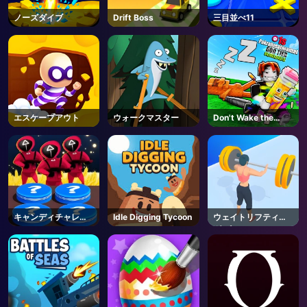
ノーズダイブ
Drift Boss
三目並べ11
エスケープアウト
ウォークマスター
Don't Wake the
Brainrots! - Roblox
キャンディチャレン
Idle Digging Tycoon
ウェイトリフティン
ジ
グ ビューティー