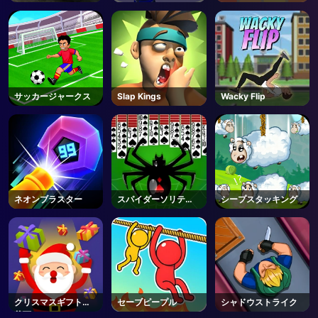
サッカージャークス
Slap Kings
Wacky Flip
ネオンブラスター
スパイダーソリティ
シープスタッキング
ア2
クリスマスギフトの
セーブピープル
シャドウストライク
落下