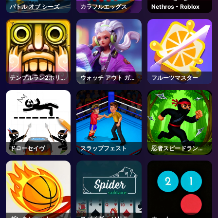
バトル オブ シーズ
カラフルエッグス
Nethros - Roblox
AD
テンプルラン2ホリフ
ウォッチ アウト ガー
フルーツマスター
ェスティバル
ル
ドローセイヴ
スラップフェスト
忍者スピードランナ
ー