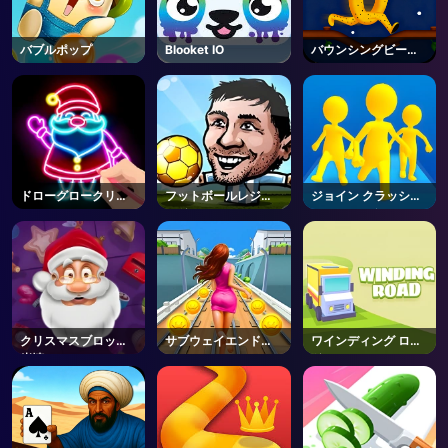
バブルポップ
Blooket IO
バウンシングビース
ト
ドローグロークリス
フットボールレジェ
ジョイン クラッシュ
マスカラー
ンド2019
3D オンライン
クリスマスブロック
サブウェイエンドレ
ワインディング ロー
崩壊
スラン
ド