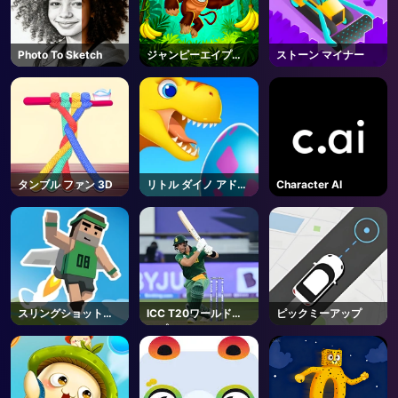
AD
Photo To Sketch
ジャンピーエイプジ
ストーン マイナー
ョー
タンブル ファン 3D
リトル ダイノ アドベ
Character AI
ンチャー
スリングショットジ
ICC T20ワールドカ
ピックミーアップ
ェットパック
ップ