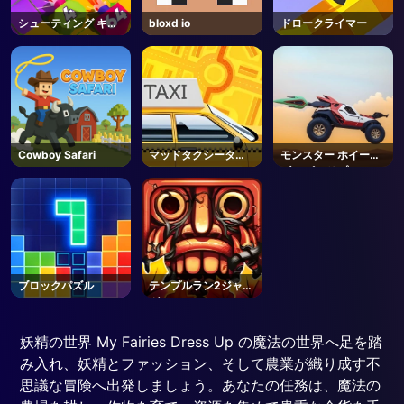
シューティング キャ
bloxd io
ドロークライマー
ノン マージ ディフェ
ンス
Cowboy Safari
マッドタクシータイ
モンスター ホイール
ム
ズ アポカリプス
ブロックパズル
テンプルラン2ジャン
グルフォール
妖精の世界 My Fairies Dress Up の魔法の世界へ足を踏
み入れ、妖精とファッション、そして農業が織り成す不
思議な冒険へ出発しましょう。あなたの任務は、魔法の