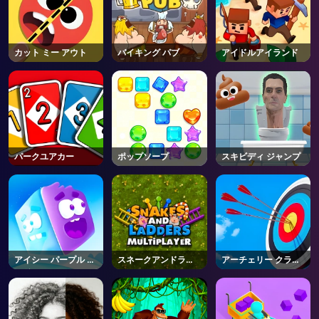
カット ミー アウト
バイキング パブ
アイドルアイランド
パークユアカー
ポップソープ
スキビディ ジャンプ
アイシー パープル ヘ
スネークアンドラダ
アーチェリー クラブ
ッド
ー
2