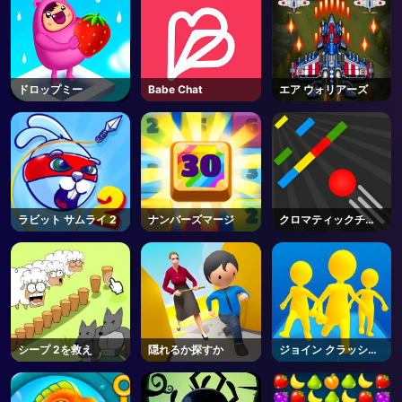
ドロップミー
Babe Chat
エア ウォリアーズ
ラビット サムライ 2
ナンバーズマージ
クロマティックチャ
レンジ
シープ 2を救え
隠れるか探すか
ジョイン クラッシュ
3D オンライン