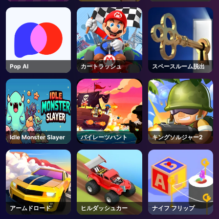
Pop AI
カートラッシュ
スペースルーム脱出
Idle Monster Slayer
パイレーツハント
キングソルジャー2
アームドロード
ヒルダッシュカー
ナイフ フリップ