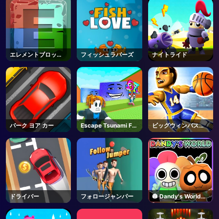
[HORROR] - Roblox
エレメントブロック
フィッシュラバーズ
ナイトライド
ス
パーク ヨア カー
Escape Tsunami For
ビッグウィンバスケ
Brainrots! - Roblox
ットボール
ドライバー
フォロージャンパー
🎃 Dandy's World
[ALPHA] - Roblox