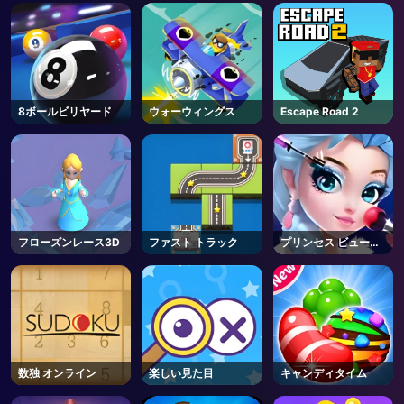
AD
8ボールビリヤード
ウォーウィングス
Escape Road 2
フローズンレース3D
ファスト トラック
プリンセス ビューテ
ィー パーラー
数独 オンライン
楽しい見た目
キャンディタイム