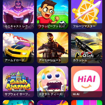
ミニキャスト レクレ
フラッピーフットチ
フルーツマスター
ッシュ
ンコ
アームドロード
アーミーシュート
カラッシュ
サブウェイ サーファ
ドクター ティース
Hi AI
ーズ マラケシュ