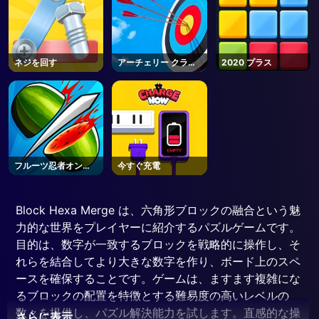
ネジを回す
アーチェリー クラブ
2020 プラス
2
フルーツ忍者オンラ
今すぐ充電
イン
Block Hexa Merge は、六角形ブロックの融合という魅
力的な世界をプレイヤーに紹介するパズルゲームです。
目的は、数字が一致するブロックを戦略的に操作し、そ
れらを結合してより大きな数字を作り、ボード上のスペ
ースを確保することです。ゲームは、ますます複雑にな
るブロックの配置を特徴とする難易度の高いレベルの
数々を提供し、パズル解決能力を試します。直感的な操
さらに表示