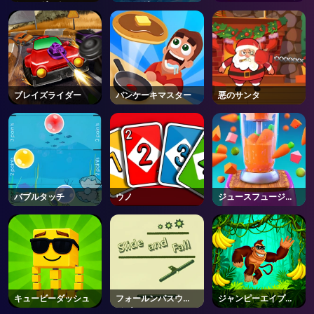
トアンダーウェアオ
ーシング
ンライン
ブレイズライダー
パンケーキマスター
悪のサンタ
バブルタッチ
ウノ
ジュースフュージョ
ンフレンジ
キュービーダッシュ
フォールンパスウェ
ジャンピーエイプジ
イズ
ョー