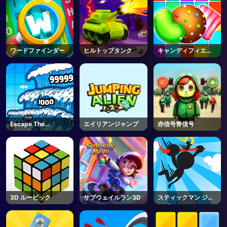
ワードファインダー
ヒルトップタンク
キャンディフィエス
タ
Escape The
エイリアンジャンプ
赤信号青信号
Tsunami 🌊 - Roblox
3D ルービック
サブウェイルラン3D
スティックマン ジャ
ンプ