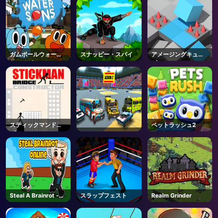
ガムボールウォータ
スナッピー・スパイ
アメージングキュー
ーソンズ
ブアドベンチャー
スティックマンドリ
ペットラッシュ2
ブリッジコンストラ
クター
Steal A Brainrot -
スラップフェスト
Realm Grinder
Unblocked Online
Games
AD