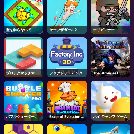
壁を触らないで
セーブザガール2
ホリガンナー
ブロックマッチマニ
ファクトリー インク
The Strongest
ア
Battlegrounds -
Roblox
バブルシュータープ
Brainrot Evolution -
ハイ ジャンプ ゲーム
ロ
Roblox