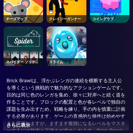
チーズアップ
クレイジーガンナー
コイングラブ
スパイダー ソリティ
スライム
ア
Brick Brawlは、浮かぶレンガの連続を横断する主人公
を導くという挑戦的で魅力的なアクションゲームです。
目的は同じ色のレンガを集め、徐々に対岸へと続く道を
作ることです。ブロックの配置と色が各レベルで独自の
課題を生み出すため、戦略を練り、手の内を慎重に計画
する必要があります。ゲームの直感的な操作は始めやす
さを提供しますが、ますます複雑になるレベルをマスタ
さらに表示
ーするには技術と正確さが求められます。Brick Brawl