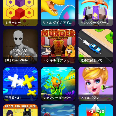
ミラーミー
リトル ダイノ アドベ
モンスター タワー デ
ンチャー
ィフェンス
[🎃] Road-Side
トゥ キル オア ノット
道路に留まって
Shawarma
トゥ キル
[HORROR] - Roblox
三目並べ11
ファンシーダイバー
ネイルズダン