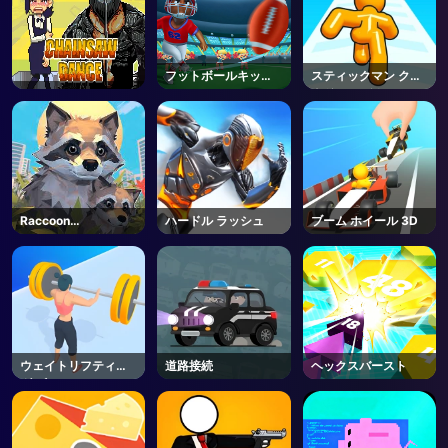
フットボールキック
スティックマン クラ
オフ
ウド ファイト
Raccoon
ハードル ラッシュ
ブーム ホイール 3D
Adventure: City
Simulator 3D
ウェイトリフティン
道路接続
ヘックスバースト
グ ビューティー