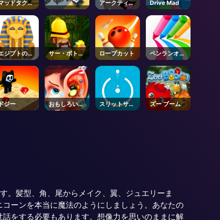
マッドタクシ
アークティッ
Drive Mad
ータイム
クポン
エジプトのタ
サー・ボトム
ロープカット
ペンランオン
イル
タイト
ライン
ドジー
おもしろい耳
スリットサイ
ズー ブーム
の手術2
ト
です。髪型、角、尾からメイク、翼、ジュエリーま
ニコーンを本当に魔法のようにしましょう。あなたの
世話をする必要もあります。想像力を思いのままに解