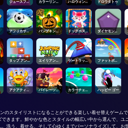
ト
ジュースフュ
カラーリング
ハロウィン
ドロウタトゥ
ボ
ージョンフレ
ソート
2048
ン
ンジ
アフリカサッ
パンプキンブ
ドッグホスピ
ダイヤモンド
カーラン
ラスト
タル
ショット
ク
タップ アンロ
エイリアンジ
ゲートラッシ
ファットボー
ック
ャンプ
ャーオンライ
イドリーム
ン
アクアティッ
パイレーツハ
カラーチェイ
ハッピー ゴー
クレスキュー
ント
ス
ーンのスタイリストになることができる楽しい着せ替えゲーム
ズできます。鮮やかな色とスタイルの幅広い中から選んで、ユ
ん。洗う、着せる、そして心ゆくまでパーソナライズして、お