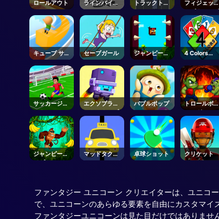
ロールアウト
ラインバイカ
トラックトラ
フィジェッ
ー
フィック
スピナーレ
リューショ
キューブ サー
セーブガール
ジャンピー：
4 Colors
ファー
ファーストジ
UNO
ャンパー
サッカージャ
エクソプラネ
バブルポップ
トロールボ
ークス
ットエクスプ
シング
レス
ジャンピーエ
マッドタクシ
卓球ショット
クリケット
イプジョー
ー
ファンタジー ユニコーン クリエイターは、ユニコ
で、ユニコーンのあらゆる要素を自由にカスタマイ
ファンタジーユニコーンは見た目だけではありませ