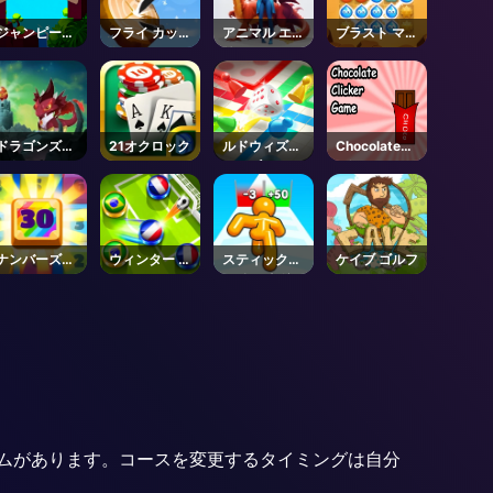
ジャンピー：
フライ カッタ
アニマル エボ
ブラスト マニ
ファーストジ
ー
リューション
ア
ャンパー
レース
ドラゴンズネ
21オクロック
ルドウィズフ
Chocolate
スト
レンズ
Clicker
ナンバーズマ
ウィンター サ
スティックマ
ケイブ ゴルフ
ージ
ッカー
ン クラウド
ファイト
ムがあります。コースを変更するタイミングは自分