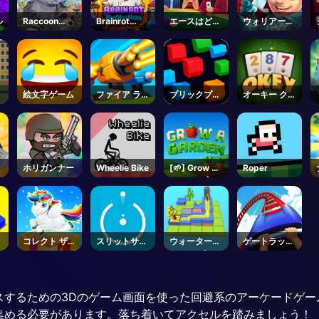
ル
Raccoon
Brainrot
エースはど
ウォリアータ
Adventure:
Evolution -
こ？
ワー
City
Roblox
Simulator
3D
絵文字ゲーム
ファイア ライ
ブリックプラ
オーキー クラ
ン マージ デ
ンジ
シック
ィフェンス
マ
ホリガンナー
Wheelie Bike
[🌱] Grow a
Roper
Garden 🌶️ -
Roblox
ロ
コレクト ザ
スリットサイ
ウォーターフ
ゲートラッシ
クリスマス ギ
ト
ロー パズル
ャーオンライ
フト
ン
スするための3Dのゲーム画面を使った回避系のアーケードゲー
集める必要があります。落ち着いてアクセルを踏みましょう！