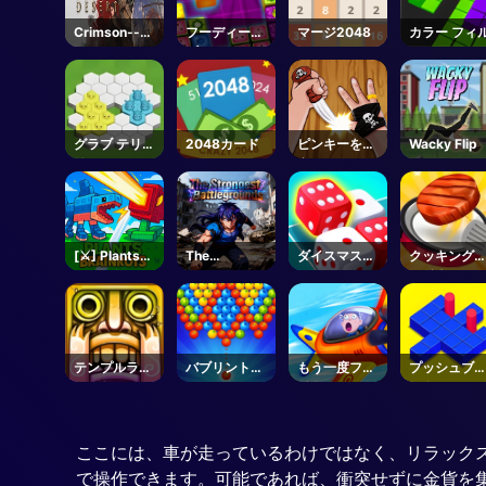
Crimson--
フーディーパ
マージ2048
カラー フィ
Steam
ズル
グラブ テリト
2048カード
ピンキーを救
Wacky Flip
リー
え
[⚔️] Plants
The
ダイスマスタ
クッキング
Vs Brainrots
Strongest
ー
ッドネス
- Roblox
Battlegroun
ds - Roblox
テンプルラン
バブリントン
もう一度フラ
プッシュブ
2ホリフェス
シューティン
イト
ック
ティバル
グ
ここには、車が走っているわけではなく、リラック
で操作できます。可能であれば、衝突せずに金貨を