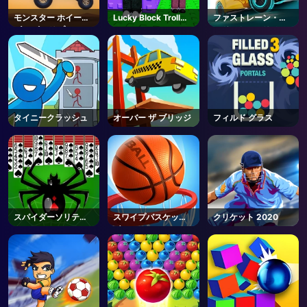
モンスター ホイール
Lucky Block Troll
ファストレーン・ロ
ズ アポカリプス
Tower - Roblox
ード・トゥ・リベン
ジ・マスター
タイニークラッシュ
オーバー ザ ブリッジ
フィルド グラス
スパイダーソリティ
スワイプバスケット
クリケット 2020
ア2
ボール