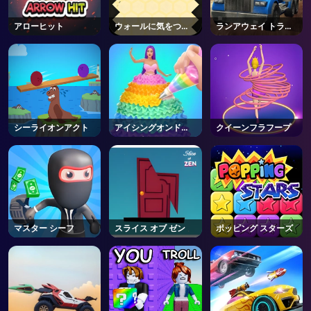
アローヒット
ウォールに気をつけ
ランアウェイ トラッ
AD
て
ク
シーライオンアクト
アイシングオンドー
クイーンフラフープ
ルケーキ
マスター シーフ
スライス オブ ゼン
ポッピング スターズ