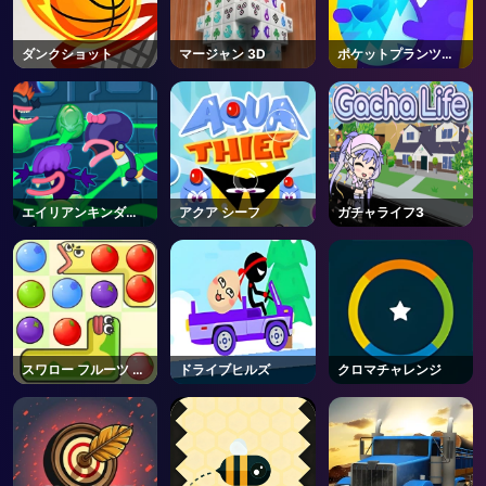
ダンクショット
マージャン 3D
ポケットプランツガ
ーデン
エイリアンキンダー
アクア シーフ
ガチャライフ3
ガーテン
スワロー フルーツ ゲ
ドライブヒルズ
クロマチャレンジ
ーム