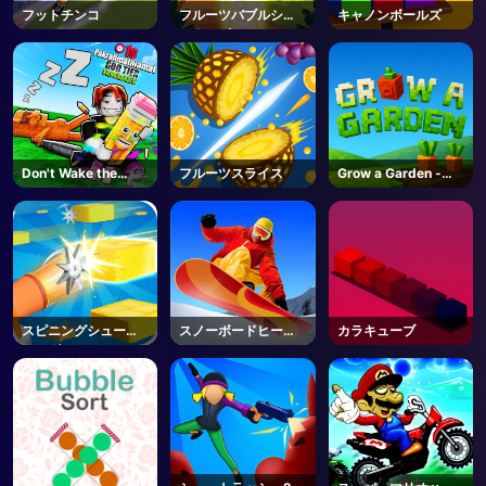
フットチンコ
フルーツバブルシュ
キャノンボールズ
ーターズ
Don't Wake the
フルーツスライス
Grow a Garden -
Brainrots! - Roblox
Unblocked Online
Game
スピニングシューテ
スノーボードヒーロ
カラキューブ
ィング
ー