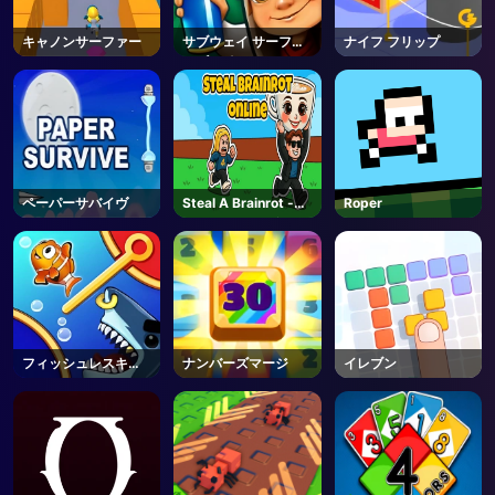
キャノンサーファー
サブウェイ サーファ
ナイフ フリップ
ーズ ソウル
ペーパーサバイヴ
Steal A Brainrot -
Roper
Unblocked Online
Games
フィッシュレスキュ
ナンバーズマージ
イレブン
ー