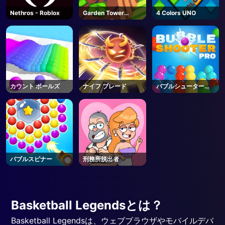
Nethros - Roblox
Garden Tower
4 Colors UNO
Defense 🌻 - Roblox
カウント ボールズ
ナイフ ブレード
バブルシュータープ
ロ
バブルスピナー
刑務所脱出者
Basketball Legendsとは？
Basketball Legendsは、ウェブブラウザやモバイルデバ