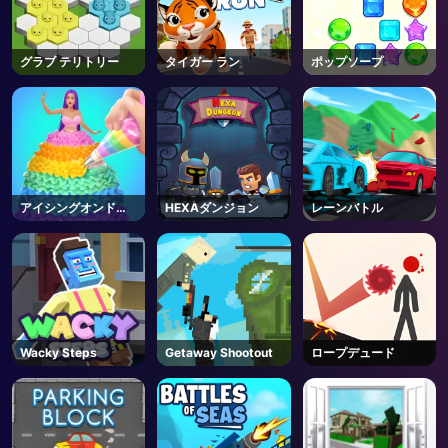
AD
グラブ テリトリー
タイガー ラン
ポップソープ
アイシングオンドー
HEXAダンジョン
レーンバトル
ルケーキ
Wacky Steps
Getaway Shootout
ロープデュード