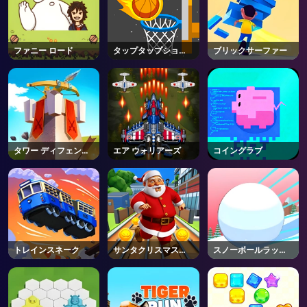
ファニー ロード
タップタップショッ
ブリックサーファー
ト2
タワー ディフェンス
エア ウォリアーズ
コイングラブ
X
トレインスネーク
サンタクリスマスラ
スノーボールラッシ
ン
ュ3D