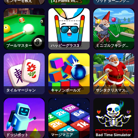
ピンキーを救え
[⚔️] Plants Vs
ウッド ターニング
Brainrots - Roblox
3D
AD
プールマスター
ハッピーグラス3
ミニゴルフキングダ
ム
タイルマージャン
キャノンボールズ
サンタクリスマスラ
ン
ドッジボット
マージマニア
Bad Time Simulator