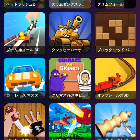
ペットラッシュ2
スラムダンクスライ
グリムフォール
ダー
ブーム ホイール 3D
タンクヒーローオン
ブロック ウッド パズ
ライン
ル
カー レース マスター
グリマスvsスキビデ
オフザレールズ3D
ィ