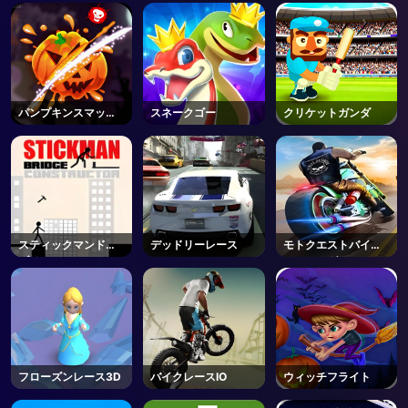
パンプキンスマッシ
スネークゴー
クリケットガンダ
ャー
スティックマンドリ
デッドリーレース
モトクエストバイク
ブリッジコンストラ
レーシング
クター
フローズンレース3D
バイクレースIO
ウィッチフライト