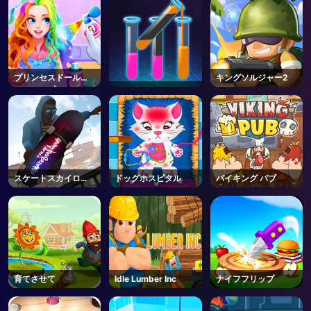
プリンセスドールド
キングソルジャー2
レスアップ
スケートスカイロー
ドッグホスピタル
バイキング パブ
ラー
育てさせて
Idle Lumber Inc
ナイフフリップ