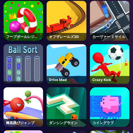
AD
フープボールレジェ
オフザレールズ3D
カーヴァー ミサイル
ンズ
Drive Mad
Crazy Kick
棒高跳びジャンプ
ダンシングライン
コイングラブ