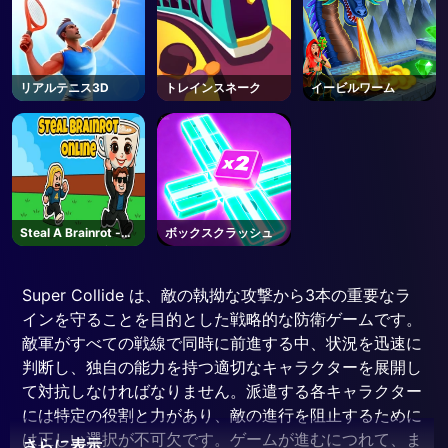
リアルテニス3D
トレインスネーク
イービルワーム
Steal A Brainrot -
ボックスクラッシュ
Unblocked Online
Games
Super Collide は、敵の執拗な攻撃から3本の重要なラ
インを守ることを目的とした戦略的な防衛ゲームです。
敵軍がすべての戦線で同時に前進する中、状況を迅速に
判断し、独自の能力を持つ適切なキャラクターを展開し
て対抗しなければなりません。派遣する各キャラクター
には特定の役割と力があり、敵の進行を阻止するために
は正しい選択が不可欠です。ゲームが進むにつれて、ま
さらに表示