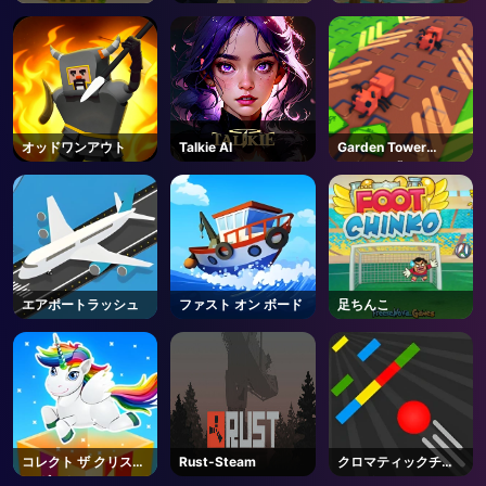
シティ
オッドワンアウト
Talkie AI
Garden Tower
Defense 🌻 - Roblox
エアポートラッシュ
ファスト オン ボード
足ちんこ
コレクト ザ クリスマ
Rust-Steam
クロマティックチャ
ス ギフト
レンジ