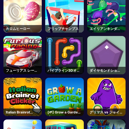
カロムヒーロー
フリップチャンプス
エイリアンキンダー
ガーテン
フューリアス レーシ
パイプライン3Dオン
ダイヤモンドショッ
ング
ライン
ト
Italian Brainrot
[🌱] Grow a Garden
グリマス vs ジャイア
Clicker 2
🌶️ - Roblox
ントクラウンシュー
ズ